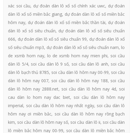
xác soi cầu
,
dự đoán dàn lô xổ số chính xác uwc
,
dự đoán
dàn lô xổ số miền bắc giang
,
dự đoán dàn lô xổ số miền bắc
hôm nay
,
dự đoán dàn lô xổ số miền bắc thần tài
,
dự đoán
dàn lô xổ số siêu chuẩn
,
dự đoán dàn lô xổ số siêu chuẩn
666
,
dự đoán dàn lô xổ số siêu chuẩn 99
,
dự đoán dàn lô xổ
số siêu chuẩn mp3
,
dự đoán dàn lô xổ số siêu chuẩn nam
,
lo
de xsmb hom nay
,
lo de xsmb hom nay mien phi
,
soi cầu
dàn lô 5/4
,
soi cầu dàn lô 9 số
,
soi cầu dàn lô anh
,
soi cầu
dàn lô bạch thủ 8785
,
soi cầu dàn lô hôm nay 00-99
,
soi cầu
dàn lô hôm nay 007
,
soi cầu dàn lô hôm nay 188
,
soi cầu
dàn lô hôm nay 2888.net
,
soi cầu dàn lô hôm nay 4d
,
soi
cau dàn lo hom nay dac biet
,
soi cầu dàn lô hôm nay
imperial
,
soi cầu dàn lô hôm nay nhất ngày
,
soi cầu dàn lô
hôm nay ơi miền bắc
,
soi cầu dàn lô hôm nay rồng bạch
kim
,
soi cầu dàn lô hôm nay số
,
soi cầu dàn lô ii
,
soi cầu dàn
lô miền bắc hôm nay 00-99
,
soi cầu dàn lô miền bắc hôm