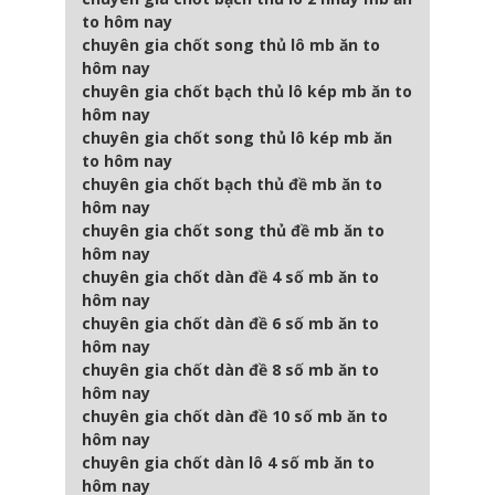
to hôm nay
chuyên gia chốt song thủ lô mb ăn to
hôm nay
chuyên gia chốt bạch thủ lô kép mb ăn to
hôm nay
chuyên gia chốt song thủ lô kép mb ăn
to hôm nay
chuyên gia chốt bạch thủ đề mb ăn to
hôm nay
chuyên gia chốt song thủ đề mb ăn to
hôm nay
chuyên gia chốt dàn đề 4 số mb ăn to
hôm nay
chuyên gia chốt dàn đề 6 số mb ăn to
hôm nay
chuyên gia chốt dàn đề 8 số mb ăn to
hôm nay
chuyên gia chốt dàn đề 10 số mb ăn to
hôm nay
chuyên gia chốt dàn lô 4 số mb ăn to
hôm nay