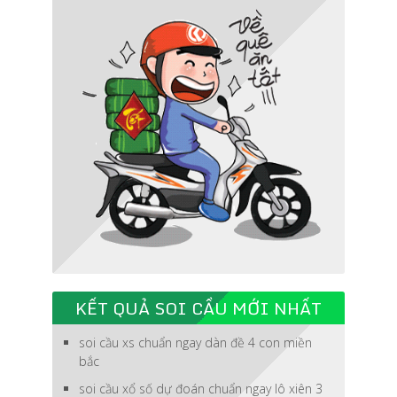
KẾT QUẢ SOI CẦU MỚI NHẤT
soi cầu xs chuẩn ngay dàn đề 4 con miền
bắc
soi cầu xổ số dự đoán chuẩn ngay lô xiên 3