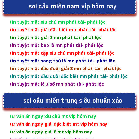
soi cầu miền nam víp hôm nay
tin tuyệt mật xỉu chủ mn phát tài- phát lộc
tin tuyệt mật giải đặc biệt mn phát tài- phát lộc
tin tuyệt mật giải 8 mn phát tài- phát lộc
tin tuyệt mật bao lô mn phát tài- phát lộc
tin tuyệt mật cặp xỉu chủ mn phát tài- phát lộc
tin tuyệt mật song thủ lô mn phát tài- phát lộc
tin tuyệt mật đầu đuôi giải 8 mn phát tài- phát lộc
tin tuyệt mật đầu đuôi đặc biệt mn phát tài- phát lộc
tin tuyệt mật lô 3 số mn phát tài- phát lộc
soi cầu miền trung siêu chuẩn xác
tư vấn ăn ngay xỉu chủ mt víp hôm nay
tư vấn ăn ngay giải đặc biệt mt víp hôm nay
tư vấn ăn ngay giải 8 mt víp hôm nay