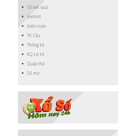
Sổ kết quả
Vietlott
Điện toán
TK Cầu
Thống kê
KQ Lô tô
Quay thử
Sổ mơ