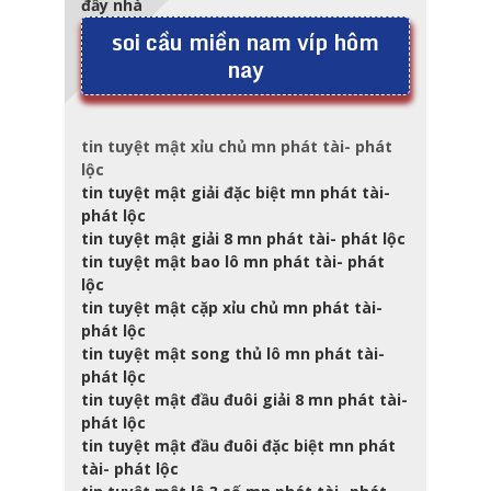
đầy nhà
soi cầu miền nam víp hôm
nay
tin tuyệt mật xỉu chủ mn phát tài- phát
lộc
tin tuyệt mật giải đặc biệt mn phát tài-
phát lộc
tin tuyệt mật giải 8 mn phát tài- phát lộc
tin tuyệt mật bao lô mn phát tài- phát
lộc
tin tuyệt mật cặp xỉu chủ mn phát tài-
phát lộc
tin tuyệt mật song thủ lô mn phát tài-
phát lộc
tin tuyệt mật đầu đuôi giải 8 mn phát tài-
phát lộc
tin tuyệt mật đầu đuôi đặc biệt mn phát
tài- phát lộc