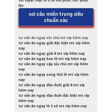
tin tuyệt mật lô 3 số mn phát tài- phát
lộc
soi cầu miền trung siêu
chuẩn xác
tư vấn ăn ngay xỉu chủ mt víp hôm nay
tư vấn ăn ngay giải đặc biệt mt víp hôm
nay
tư vấn ăn ngay giải 8 mt víp hôm nay
tư vấn ăn ngay bao lô mt víp hôm nay
tư vấn ăn ngay cặp xỉu chủ mt víp hôm
nay
tư vấn ăn ngay song thủ lô mt víp hôm
nay
tư vấn ăn ngay đầu đuôi giải 8 mt víp
hôm nay
tư vấn ăn ngay đầu đuôi đặc biệt mt víp
hôm nay
tư vấn ăn ngay lô 3 số mt víp hôm nay