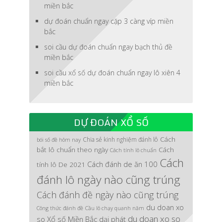
miền bắc
dự đoán chuẩn ngay cặp 3 càng víp miền
bắc
soi cầu dự đoán chuẩn ngay bạch thủ đề
miền bắc
soi cầu xổ số dự đoán chuẩn ngay lô xiên 4
miền bắc
DỰ ĐOÁN XỔ SỐ
Cách
Chia sẻ kinh nghiệm đánh lô
bói số đề hôm nay
bắt lô chuẩn theo ngày
Cách
Cách tính lô chuẩn
Cách
Cách đánh de ăn 100
tính lô De 2021
đánh lô ngày nào cũng trúng
Cách đánh đề ngày nào cũng trúng
du doan xo
Công thức đánh đề
Cầu lô chạy quanh năm
du doan xo so
so Xổ số Miền Bắc dại phát