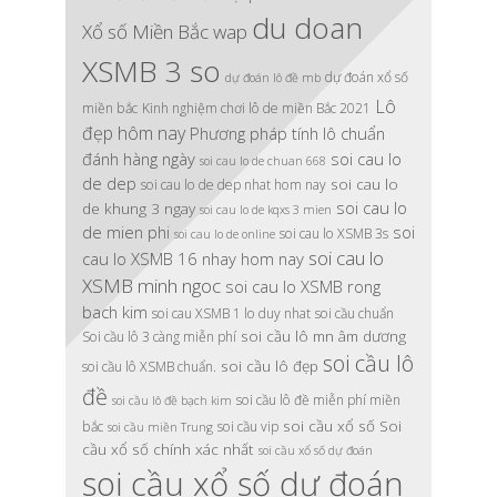
du doan
Xổ số Miền Bắc wap
XSMB 3 so
dự đoán xổ số
dự đoán lô đề mb
Lô
miền bắc
Kinh nghiệm chơi lô de miền Bắc 2021
đẹp hôm nay
Phương pháp tính lô chuẩn
đánh hàng ngày
soi cau lo
soi cau lo de chuan 668
de dep
soi cau lo
soi cau lo de dep nhat hom nay
soi cau lo
de khung 3 ngay
soi cau lo de kqxs 3 mien
de mien phi
soi
soi cau lo XSMB 3s
soi cau lo de online
soi cau lo
cau lo XSMB 16 nhay hom nay
XSMB minh ngoc
soi cau lo XSMB rong
bach kim
soi cau XSMB 1 lo duy nhat
soi cầu chuẩn
soi cầu lô mn âm dương
Soi cầu lô 3 càng miễn phí
soi cầu lô
soi cầu lô đẹp
soi cầu lô XSMB chuẩn.
đề
soi cầu lô đề miễn phí miền
soi cầu lô đề bạch kim
soi cầu xổ số
Soi
bắc
soi cầu vip
soi cầu miền Trung
cầu xổ số chính xác nhất
soi cầu xổ số dự đoán
soi cầu xổ số dự đoán