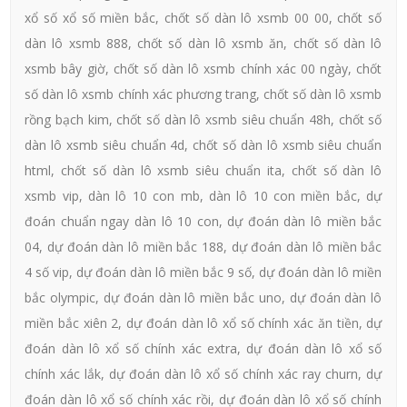
xổ số xổ số miền bắc
,
chốt số dàn lô xsmb 00 00
,
chốt số
dàn lô xsmb 888
,
chốt số dàn lô xsmb ăn
,
chốt số dàn lô
xsmb bây giờ
,
chốt số dàn lô xsmb chính xác 00 ngày
,
chốt
số dàn lô xsmb chính xác phương trang
,
chốt số dàn lô xsmb
rồng bạch kim
,
chốt số dàn lô xsmb siêu chuẩn 48h
,
chốt số
dàn lô xsmb siêu chuẩn 4d
,
chốt số dàn lô xsmb siêu chuẩn
html
,
chốt số dàn lô xsmb siêu chuẩn ita
,
chốt số dàn lô
xsmb vip
,
dàn lô 10 con mb
,
dàn lô 10 con miền bắc
,
dự
đoán chuẩn ngay dàn lô 10 con
,
dự đoán dàn lô miền bắc
04
,
dự đoán dàn lô miền bắc 188
,
dự đoán dàn lô miền bắc
4 số vip
,
dự đoán dàn lô miền bắc 9 số
,
dự đoán dàn lô miền
bắc olympic
,
dự đoán dàn lô miền bắc uno
,
dự đoán dàn lô
miền bắc xiên 2
,
dự đoán dàn lô xổ số chính xác ăn tiền
,
dự
đoán dàn lô xổ số chính xác extra
,
dự đoán dàn lô xổ số
chính xác lắk
,
dự đoán dàn lô xổ số chính xác ray churn
,
dự
đoán dàn lô xổ số chính xác rồi
,
dự đoán dàn lô xổ số chính