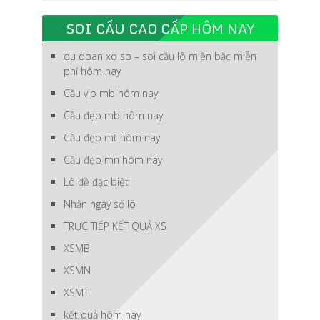
SOI CẦU CAO CẤP HÔM NAY
du doan xo so – soi cầu lô miền bắc miễn
phí hôm nay
Cầu vip mb hôm nay
Cầu đẹp mb hôm nay
Cầu đẹp mt hôm nay
Cầu đẹp mn hôm nay
Lô đề đặc biệt
Nhận ngay số lô
TRỰC TIẾP KẾT QUẢ XS
XSMB
XSMN
XSMT
kết quả hôm nay