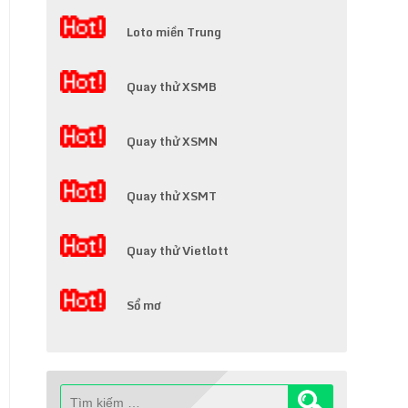
Loto miền Trung
Quay thử XSMB
Quay thử XSMN
Quay thử XSMT
Quay thử Vietlott
Sổ mơ
Tìm