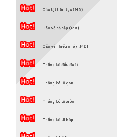
Cầu lật liên tục (MB)
Cầu về cả cặp (MB)
Cầu về nhiều nháy (MB)
Thống kê đầu đuôi
Thống kê lô gan
Thống kê lô xiên
Thống kê lô kép