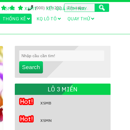
Tìm
XSMN
XSMT
(000) 111-222
KẾT QUẢ HÔM NAY
kiếm
THỐNG KÊ
KQ LÔ TÔ
QUAY THỬ
cho:
Search
LÔ 3 MIỀN
XSMB
XSMN