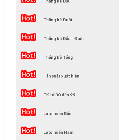
Thống kê Đầu
Thống kê Đuôi
Thống kê Đầu – Đuôi
Thống kê Tổng
Tần suất xuất hiện
TK từ 00 đến 99
Loto miền Bắc
Loto miền Nam