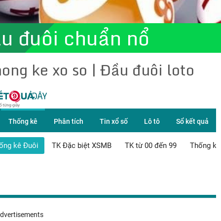
u đuôi chuẩn nổ
ong ke xo so | Đầu đuôi loto