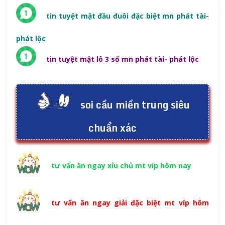
tin tuyệt mật đầu đuôi đặc biệt mn phát tài-
phát lộc
tin tuyệt mật lô 3 số mn phát tài- phát lộc
soi cầu miền trung siêu
chuẩn xác
tư vấn ăn ngay xỉu chủ mt víp hôm nay
tư vấn ăn ngay giải đặc biệt mt víp hôm