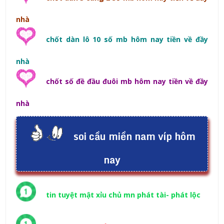
nhà
chốt dàn lô 10 số mb hôm nay tiền về đầy
nhà
chốt số đề đầu đuôi mb hôm nay tiền về đầy
nhà
soi cầu miền nam víp hôm
nay
tin tuyệt mật xỉu chủ mn phát tài- phát lộc