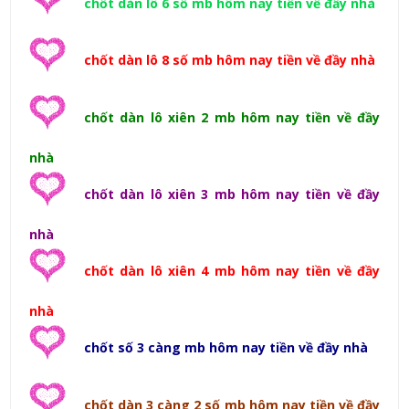
chốt dàn lô 6 số mb hôm nay tiền về đầy nhà
chốt dàn lô 8 số mb hôm nay tiền về đầy nhà
chốt dàn lô xiên 2 mb hôm nay tiền về đầy
nhà
chốt dàn lô xiên 3 mb hôm nay tiền về đầy
nhà
chốt dàn lô xiên 4 mb hôm nay tiền về đầy
nhà
chốt số 3 càng mb hôm nay tiền về đầy nhà
chốt dàn 3 càng 2 số mb hôm nay tiền về đầy