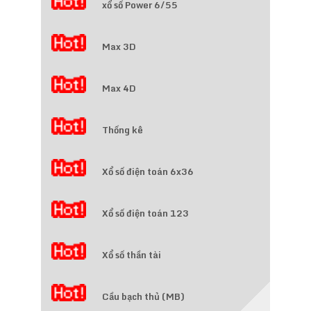
xổ số Power 6/55
Max 3D
Max 4D
Thống kê
Xổ số điện toán 6x36
Xổ số điện toán 123
Xổ số thần tài
Cầu bạch thủ (MB)