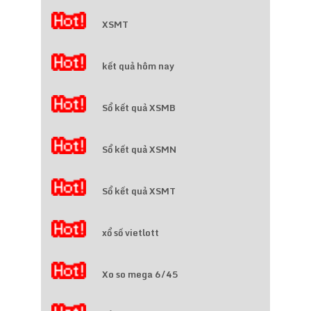
XSMT
kết quả hôm nay
Sổ kết quả XSMB
Sổ kết quả XSMN
Sổ kết quả XSMT
xổ số vietlott
Xo so mega 6/45