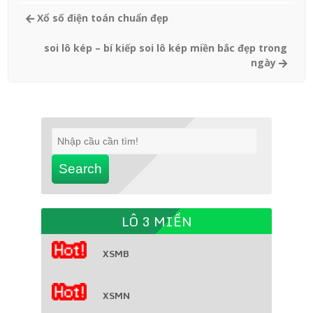
Xổ số điện toán chuẩn đẹp
soi lô kép – bí kiếp soi lô kép miền bắc đẹp trong
ngày
Search
LÔ 3 MIỀN
XSMB
XSMN