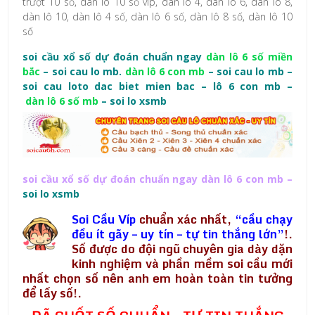
trượt 10 số, dàn lô 10 số vip, dàn lô 4, dàn lô 6, dàn lô 8,
dàn lô 10, dàn lô 4 số, dàn lô 6 số, dàn lô 8 số, dàn lô 10
số
soi cầu xổ số dự đoán chuẩn ngay
dàn lô 6 số miền
bắc
– soi cau lo mb.
dàn lô 6 con mb
– soi cau lo mb –
soi cau loto dac biet mien bac – lô 6 con mb –
dàn lô 6 số mb
– soi lo xsmb
soi cầu xổ số dự đoán chuẩn ngay dàn lô 6 con mb –
soi lo xsmb
Soi Cầu Víp
chuẩn xác nhất,
“cầu chạy
đều ít gãy – uy tín – tự tin thắng lớn”
!.
Số được do đội ngũ chuyên gia dày dặn
kinh nghiệm và phần mềm soi cầu mới
nhất chọn số nên anh em hoàn toàn tin tưởng
để lấy số!.