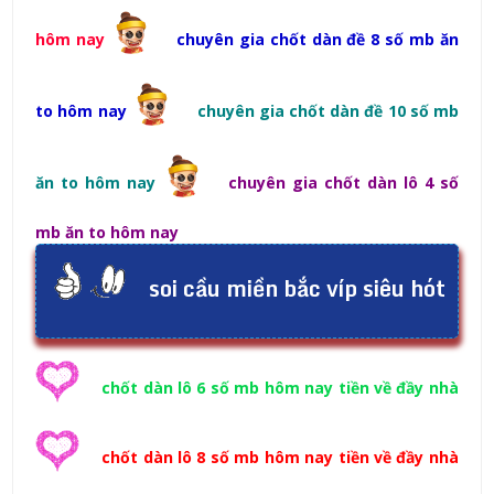
hôm nay
chuyên gia chốt dàn đề 8 số mb ăn
to hôm nay
chuyên gia chốt dàn đề 10 số mb
ăn to hôm nay
chuyên gia chốt dàn lô 4 số
mb ăn to hôm nay
soi cầu miền bắc víp siêu hót
chốt dàn lô 6 số mb hôm nay tiền về đầy nhà
chốt dàn lô 8 số mb hôm nay tiền về đầy nhà