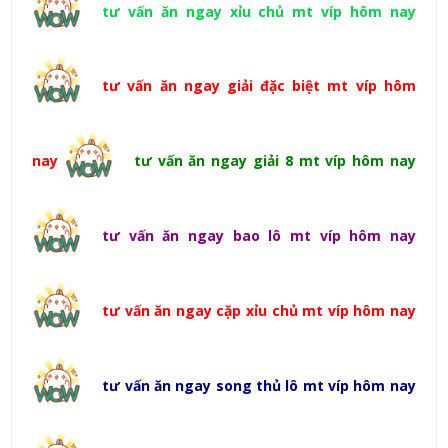
tư vấn ăn ngay xỉu chủ mt víp hôm nay
tư vấn ăn ngay giải đặc biệt mt víp hôm
nay
tư vấn ăn ngay giải 8 mt víp hôm nay
tư vấn ăn ngay bao lô mt víp hôm nay
tư vấn ăn ngay cặp xỉu chủ mt víp hôm nay
tư vấn ăn ngay song thủ lô mt víp hôm nay