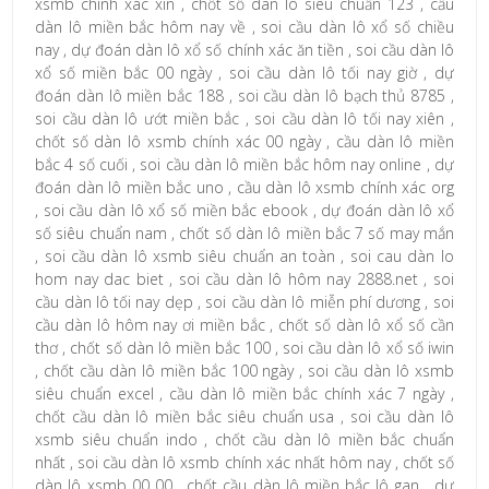
xsmb chính xác xin , chốt số dàn lô siêu chuẩn 123 , cầu
dàn lô miền bắc hôm nay về , soi cầu dàn lô xổ số chiều
nay , dự đoán dàn lô xổ số chính xác ăn tiền , soi cầu dàn lô
xổ số miền bắc 00 ngày , soi cầu dàn lô tối nay giờ , dự
đoán dàn lô miền bắc 188 , soi cầu dàn lô bạch thủ 8785 ,
soi cầu dàn lô ướt miền bắc , soi cầu dàn lô tối nay xiên ,
chốt số dàn lô xsmb chính xác 00 ngày , cầu dàn lô miền
bắc 4 số cuối , soi cầu dàn lô miền bắc hôm nay online , dự
đoán dàn lô miền bắc uno , cầu dàn lô xsmb chính xác org
, soi cầu dàn lô xổ số miền bắc ebook , dự đoán dàn lô xổ
số siêu chuẩn nam , chốt số dàn lô miền bắc 7 số may mắn
, soi cầu dàn lô xsmb siêu chuẩn an toàn , soi cau dàn lo
hom nay dac biet , soi cầu dàn lô hôm nay 2888.net , soi
cầu dàn lô tối nay dẹp , soi cầu dàn lô miễn phí dương , soi
cầu dàn lô hôm nay ơi miền bắc , chốt số dàn lô xổ số cần
thơ , chốt số dàn lô miền bắc 100 , soi cầu dàn lô xổ số iwin
, chốt cầu dàn lô miền bắc 100 ngày , soi cầu dàn lô xsmb
siêu chuẩn excel , cầu dàn lô miền bắc chính xác 7 ngày ,
chốt cầu dàn lô miền bắc siêu chuẩn usa , soi cầu dàn lô
xsmb siêu chuẩn indo , chốt cầu dàn lô miền bắc chuẩn
nhất , soi cầu dàn lô xsmb chính xác nhất hôm nay , chốt số
dàn lô xsmb 00 00 , chốt cầu dàn lô miền bắc lô gan , dự