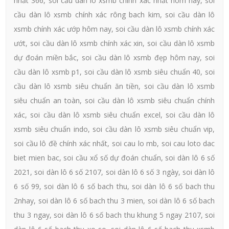
nhất 366
,
soi cầu dàn lô xsmb chính xác nhất hôm nay
,
soi
cầu dàn lô xsmb chính xác rông bach kim
,
soi cầu dàn lô
xsmb chính xác ướp hôm nay
,
soi cầu dàn lô xsmb chính xác
ướt
,
soi cầu dàn lô xsmb chính xác xin
,
soi cầu dàn lô xsmb
dự đoán miền bắc
,
soi cầu dàn lô xsmb đẹp hôm nay
,
soi
cầu dàn lô xsmb p1
,
soi cầu dàn lô xsmb siêu chuẩn 40
,
soi
cầu dàn lô xsmb siêu chuẩn ăn tiền
,
soi cầu dàn lô xsmb
siêu chuẩn an toàn
,
soi cầu dàn lô xsmb siêu chuẩn chính
xác
,
soi cầu dàn lô xsmb siêu chuẩn excel
,
soi cầu dàn lô
xsmb siêu chuẩn indo
,
soi cầu dàn lô xsmb siêu chuẩn vip
,
soi cầu lô đề chính xác nhất
,
soi cau lo mb
,
soi cau loto dac
biet mien bac
,
soi cầu xổ số dự đoán chuẩn
,
soi dàn lô 6 số
2021
,
soi dàn lô 6 số 2107
,
soi dàn lô 6 số 3 ngày
,
soi dàn lô
6 số 99
,
soi dàn lô 6 số bach thu
,
soi dàn lô 6 số bach thu
2nhay
,
soi dàn lô 6 số bach thu 3 mien
,
soi dàn lô 6 số bach
thu 3 ngay
,
soi dàn lô 6 số bach thu khung 5 ngay 2107
,
soi