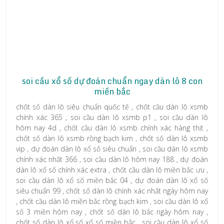
soi cầu xổ số dự đoán chuẩn ngay dàn lô 8 con
miền bắc
chốt số dàn lô siêu chuẩn quốc tế , chốt cầu dàn lô xsmb
chính xác 365 , soi cầu dàn lô xsmb p1 , soi cầu dàn lô
hôm nay 4d , chốt cầu dàn lô xsmb chính xác hàng thịt ,
chốt số dàn lô xsmb rồng bạch kim , chốt số dàn lô xsmb
vip , dự đoán dàn lô xổ số siêu chuẩn , soi cầu dàn lô xsmb
chính xác nhất 366 , soi cầu dàn lô hôm nay 188 , dự đoán
dàn lô xổ số chính xác extra , chốt cầu dàn lô miền bắc ưu ,
soi cầu dàn lô xổ số miền bắc 04 , dự đoán dàn lô xổ số
siêu chuẩn 99 , chốt số dàn lô chính xác nhất ngày hôm nay
, chốt cầu dàn lô miền bắc rồng bạch kim , soi cầu dàn lô xổ
số 3 miền hôm nay , chốt số dàn lô bắc ngày hôm nay ,
chốt số dàn lô xổ số xổ số miền bắc , soi cầu dàn lô xổ số