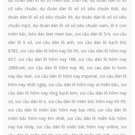
dự đoán dàn lô xổ số miền bắc thần tài
,
dự đoán dàn lô xổ
số siêu chuẩn
,
dự đoán dàn lô xổ số siêu chuẩn 666
,
dự
đoán dàn lô xổ số siêu chuẩn 99
,
dự đoán dàn lô xổ số siêu
chuẩn mp3
,
dự đoán dàn lô xổ số siêu chuẩn nam
,
lô 6 con
miền bắc
,
loto dac biet mien bac
,
soi cầu dàn lô 5/4
,
soi cầu
dàn lô 9 số
,
soi cầu dàn lô anh
,
soi cầu dàn lô bạch thủ
8785
,
soi cầu dàn lô hôm nay 00-99
,
soi cầu dàn lô hôm nay
007
,
soi cầu dàn lô hôm nay 188
,
soi cầu dàn lô hôm nay
2888.net
,
soi cầu dàn lô hôm nay 4d
,
soi cau dàn lo hom
nay dac biet
,
soi cầu dàn lô hôm nay imperial
,
soi cầu dàn lô
hôm nay nhất ngày
,
soi cầu dàn lô hôm nay ơi miền bắc
,
soi
cầu dàn lô hôm nay rồng bạch kim
,
soi cầu dàn lô hôm nay
số
,
soi cầu dàn lô ii
,
soi cầu dàn lô miền bắc hôm nay 00-99
,
soi cầu dàn lô miền bắc hôm nay bạc nhớ
,
soi cầu dàn lô
miền bắc hôm nay êm nhất
,
soi cầu dàn lô miền bắc hôm
nay hai nháy
,
soi cầu dàn lô miền bắc hôm nay online
,
soi