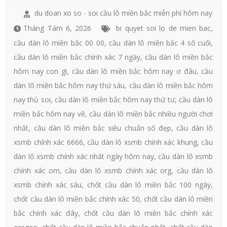
du doan xo so - soi cầu lô miền bắc miễn phí hôm nay
Tháng Tám 6, 2026
bi quyet soi lo de mien bac
,
cầu dàn lô miền bắc 00 00
,
cầu dàn lô miền bắc 4 số cuối
,
cầu dàn lô miền bắc chính xác 7 ngày
,
cầu dàn lô miền bắc
hôm nay con gì
,
cầu dàn lô miền bắc hôm nay ơ đâu
,
cầu
dàn lô miền bắc hôm nay thứ sáu
,
cầu dàn lô miền bắc hôm
nay thủ soi
,
cầu dàn lô miền bắc hôm nay thứ tư
,
cầu dàn lô
miền bắc hôm nay về
,
cầu dàn lô miền bắc nhiều người chơi
nhất
,
cầu dàn lô miền bắc siêu chuẩn số đẹp
,
cầu dàn lô
xsmb chính xác 6666
,
cầu dàn lô xsmb chính xác khung
,
cầu
dàn lô xsmb chính xác nhất ngày hôm nay
,
cầu dàn lô xsmb
chính xác om
,
cầu dàn lô xsmb chính xác org
,
cầu dàn lô
xsmb chính xác sáu
,
chốt cầu dàn lô miền bắc 100 ngày
,
chốt cầu dàn lô miền bắc chính xác 50
,
chốt cầu dàn lô miền
bắc chính xác đây
,
chốt cầu dàn lô miền bắc chính xác