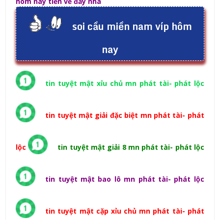
hôm nay tiền về đầy nhà
soi cầu miền nam víp hôm
nay
tin tuyệt mật xỉu chủ mn phát tài- phát lộc
tin tuyệt mật giải đặc biệt mn phát tài- phát
lộc
tin tuyệt mật giải 8 mn phát tài- phát lộc
tin tuyệt mật bao lô mn phát tài- phát lộc
tin tuyệt mật cặp xỉu chủ mn phát tài- phát