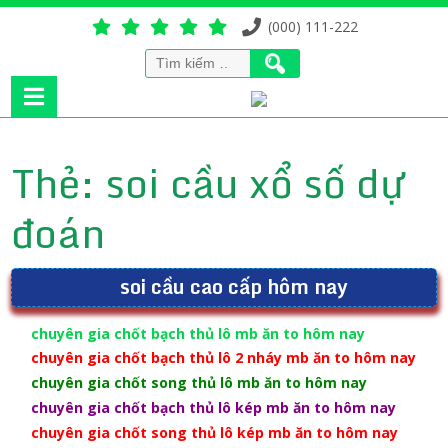
(000) 111-222
Tìm
kiếm
cho:
Thẻ:
soi cầu xổ số dự
đoán
soi cầu cao cấp hôm nay
chuyên gia chốt bạch thủ lô mb ăn to hôm nay
chuyên gia chốt bạch thủ lô 2 nháy mb ăn to hôm nay
chuyên gia chốt song thủ lô mb ăn to hôm nay
chuyên gia chốt bạch thủ lô kép mb ăn to hôm nay
chuyên gia chốt song thủ lô kép mb ăn to hôm nay