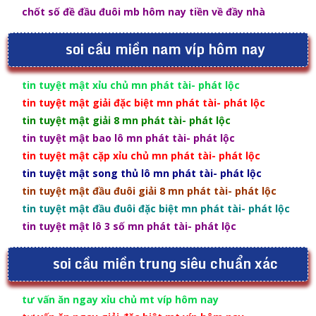
chốt số đề đầu đuôi mb hôm nay tiền về đầy nhà
soi cầu miền nam víp hôm nay
tin tuyệt mật xỉu chủ mn phát tài- phát lộc
tin tuyệt mật giải đặc biệt mn phát tài- phát lộc
tin tuyệt mật giải 8 mn phát tài- phát lộc
tin tuyệt mật bao lô mn phát tài- phát lộc
tin tuyệt mật cặp xỉu chủ mn phát tài- phát lộc
tin tuyệt mật song thủ lô mn phát tài- phát lộc
tin tuyệt mật đầu đuôi giải 8 mn phát tài- phát lộc
tin tuyệt mật đầu đuôi đặc biệt mn phát tài- phát lộc
tin tuyệt mật lô 3 số mn phát tài- phát lộc
soi cầu miền trung siêu chuẩn xác
tư vấn ăn ngay xỉu chủ mt víp hôm nay