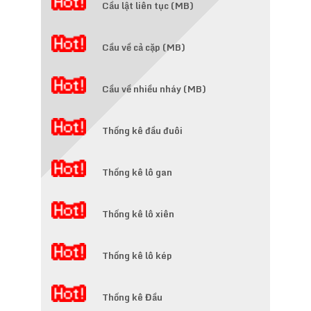
Cầu lật liên tục (MB)
Cầu về cả cặp (MB)
Cầu về nhiều nháy (MB)
Thống kê đầu đuôi
Thống kê lô gan
Thống kê lô xiên
Thống kê lô kép
Thống kê Đầu