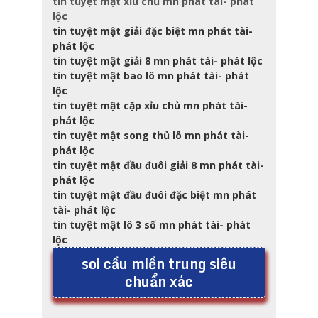
tin tuyệt mật xỉu chủ mn phát tài- phát
lộc
tin tuyệt mật giải đặc biệt mn phát tài-
phát lộc
tin tuyệt mật giải 8 mn phát tài- phát lộc
tin tuyệt mật bao lô mn phát tài- phát
lộc
tin tuyệt mật cặp xỉu chủ mn phát tài-
phát lộc
tin tuyệt mật song thủ lô mn phát tài-
phát lộc
tin tuyệt mật đầu đuôi giải 8 mn phát tài-
phát lộc
tin tuyệt mật đầu đuôi đặc biệt mn phát
tài- phát lộc
tin tuyệt mật lô 3 số mn phát tài- phát
lộc
soi cầu miền trung siêu
chuẩn xác