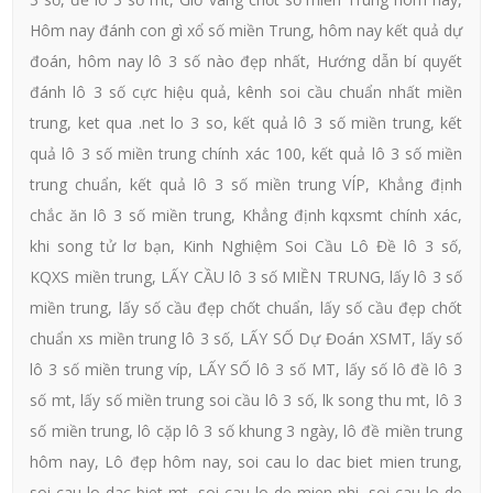
Hôm nay đánh con gì xổ số miền Trung
,
hôm nay kết quả dự
đoán
,
hôm nay lô 3 số nào đẹp nhất
,
Hướng dẫn bí quyết
đánh lô 3 số cực hiệu quả
,
kênh soi cầu chuẩn nhất miền
trung
,
ket qua .net lo 3 so
,
kết quả lô 3 số miền trung
,
kết
quả lô 3 số miền trung chính xác 100
,
kết quả lô 3 số miền
trung chuẩn
,
kết quả lô 3 số miền trung VÍP
,
Khẳng định
chắc ăn lô 3 số miền trung
,
Khẳng định kqxsmt chính xác
,
khi song tử lơ bạn
,
Kinh Nghiệm Soi Cầu Lô Đề lô 3 số
,
KQXS miền trung
,
LẤY CẦU lô 3 số MIỀN TRUNG
,
lấy lô 3 số
miền trung
,
lấy số cầu đẹp chốt chuẩn
,
lấy số cầu đẹp chốt
chuẩn xs miền trung lô 3 số
,
LẤY SỐ Dự Đoán XSMT
,
lấy số
lô 3 số miền trung víp
,
LẤY SỐ lô 3 số MT
,
lấy số lô đề lô 3
số mt
,
lấy số miền trung soi cầu lô 3 số
,
lk song thu mt
,
lô 3
số miền trung
,
lô cặp lô 3 số khung 3 ngày
,
lô đề miền trung
hôm nay
,
Lô đẹp hôm nay
,
soi cau lo dac biet mien trung
,
soi cau lo dac biet mt
,
soi cau lo de mien phi
,
soi cau lo de