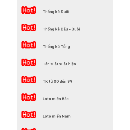
Thống kê Đuôi
Thống kê Đầu – Đuôi
Thống kê Tổng
Tần suất xuất hiện
TK từ 00 đến 99
Loto miền Bắc
Loto miền Nam