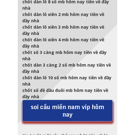
chốt dàn lô 8 số mb hôm nay tiền về đầy
nhà
chốt dàn lô xiên 2 mb hôm nay tiền về
đầy nhà
chốt dàn lô xiên 3 mb hôm nay tiền về
đầy nhà
chốt dàn lô xiên 4 mb hôm nay tiền về
đầy nhà
chốt số 3 càng mb hôm nay tiền về đầy
nhà
chốt dàn 3 càng 2 số mb hôm nay tiền về
đầy nhà
chốt dàn lô 10 số mb hôm nay tiền về đầy
nhà
chốt số đề đầu đuôi mb hôm nay tiền về
đầy nhà
soi cầu miền nam víp hôm
nay