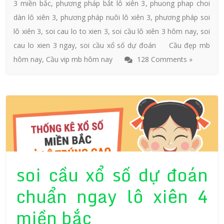
3 miền bắc
,
phương pháp bắt lô xiên 3
,
phuong phap choi
dàn lô xiên 3
,
phương pháp nuôi lô xiên 3
,
phương pháp soi
lô xiên 3
,
soi cau lo to xien 3
,
soi cầu lô xiên 3 hôm nay
,
soi
cau lo xien 3 ngay
,
soi cầu xổ số dự đoán
Cầu đẹp mb
hôm nay
,
Cầu vip mb hôm nay
128 Comments »
soi cầu xổ số dự đoán
chuẩn ngay lô xiên 4
miền bắc