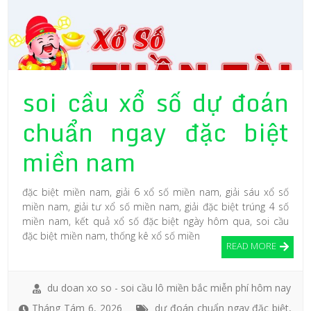
soi cầu xổ số dự đoán
chuẩn ngay đặc biệt
miền nam
đặc biệt miền nam, giải 6 xổ số miền nam, giải sáu xổ số
miền nam, giải tư xổ số miền nam, giải đặc biệt trúng 4 số
miền nam, kết quả xổ số đặc biệt ngày hôm qua, soi cầu
đặc biệt miền nam, thống kê xổ số miền
READ MORE
du doan xo so - soi cầu lô miền bắc miễn phí hôm nay
Tháng Tám 6, 2026
dự đoán chuẩn ngay đặc biệt
,