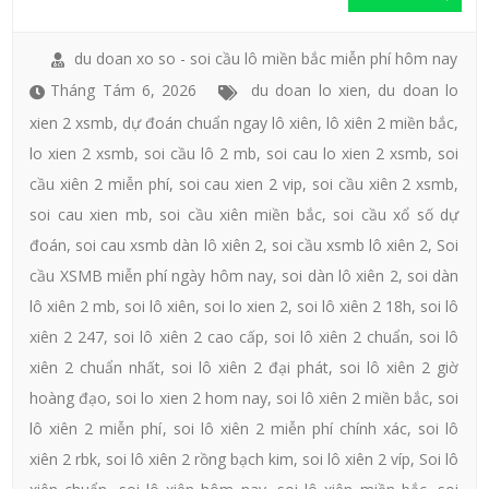
du doan xo so - soi cầu lô miền bắc miễn phí hôm nay
Tháng Tám 6, 2026
du doan lo xien
,
du doan lo
xien 2 xsmb
,
dự đoán chuẩn ngay lô xiên
,
lô xiên 2 miền bắc
,
lo xien 2 xsmb
,
soi cầu lô 2 mb
,
soi cau lo xien 2 xsmb
,
soi
cầu xiên 2 miễn phí
,
soi cau xien 2 vip
,
soi cầu xiên 2 xsmb
,
soi cau xien mb
,
soi cầu xiên miền bắc
,
soi cầu xổ số dự
đoán
,
soi cau xsmb dàn lô xiên 2
,
soi cầu xsmb lô xiên 2
,
Soi
cầu XSMB miễn phí ngày hôm nay
,
soi dàn lô xiên 2
,
soi dàn
lô xiên 2 mb
,
soi lô xiên
,
soi lo xien 2
,
soi lô xiên 2 18h
,
soi lô
xiên 2 247
,
soi lô xiên 2 cao cấp
,
soi lô xiên 2 chuẩn
,
soi lô
xiên 2 chuẩn nhất
,
soi lô xiên 2 đại phát
,
soi lô xiên 2 giờ
hoàng đạo
,
soi lo xien 2 hom nay
,
soi lô xiên 2 miền bắc
,
soi
lô xiên 2 miễn phí
,
soi lô xiên 2 miễn phí chính xác
,
soi lô
xiên 2 rbk
,
soi lô xiên 2 rồng bạch kim
,
soi lô xiên 2 víp
,
Soi lô