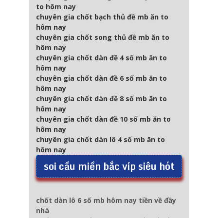
to hôm nay
chuyên gia chốt bạch thủ đề mb ăn to
hôm nay
chuyên gia chốt song thủ đề mb ăn to
hôm nay
chuyên gia chốt dàn đề 4 số mb ăn to
hôm nay
chuyên gia chốt dàn đề 6 số mb ăn to
hôm nay
chuyên gia chốt dàn đề 8 số mb ăn to
hôm nay
chuyên gia chốt dàn đề 10 số mb ăn to
hôm nay
chuyên gia chốt dàn lô 4 số mb ăn to
hôm nay
soi cầu miền bắc víp siêu hót
chốt dàn lô 6 số mb hôm nay tiền về đầy
nhà