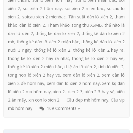
xiên chuẩn
,
soi lô xiên hôm nay
,
soi lô xiên miền bắc
,
soi
xiên 2
,
soi xiên 2 hôm nay
,
soi xien 2 mien bac
,
soicau lo
xien 2
,
soicau xien 2 mienbac
,
Tần suất dàn lô xiên 2
,
tham
khảo dàn lô xiên 2
,
Tham khảo song thu XSMB
,
thế nào là
dàn lô xiên 2
,
thống kê dàn lô xiên 2
,
thống kê dàn lô xiên 2
mb
,
thống kê dàn lô xiên 2 miền bắc
,
thống kê dàn lô xiên 2
nuôi 3 ngày
,
thống kê lô xiên 2
,
thống kê lô xiên 2 hay ra
,
thong ke lô xiên 2 hay ra nhat
,
thong ke lo xien 2 hay ve
,
thống kê lô xiên 2 miền bắc
,
tỉ lệ ăn lô xiên 2
,
tính lô xiên 2
,
tong hop lô xiên 2 hay ve
,
xem dàn lô xiên 2
,
xem dàn lô
xiên 2 đề hôm nay
,
xem dàn lô xiên 2 hôm nay
,
xem kq dàn
lô xiên 2 mb hôm nay
,
xien 2
,
xien 2 3
,
xiên 2 3 hay về
,
xiên
2 ăn mấy
,
xin con lo xien 2
Cầu đẹp mb hôm nay
,
Cầu vip
mb hôm nay
109 Comments »