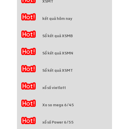
XSMT
kết quả hôm nay
Sổ kết quả XSMB
Sổ kết quả XSMN
Sổ kết quả XSMT
xổ số vietlott
Xo so mega 6/45
xổ số Power 6/55