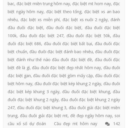
bac
,
đặc biệt miền trung hôm nay
,
đặc biệt mt hom nay
,
đặc
biệt ngày hôm nay
,
đặc biệt theo tổng
,
đặc biệt xs an bao
nhiêu
,
đặc biệt xs miễn phí
,
đặc biệt xs nuôi 2 ngày
,
đánh
đầu đuôi đặc biệt
,
đầu đuôi đặc biệt
,
đầu đuôi đặc biệt
100k
,
đầu đuôi đặc biệt 247
,
đầu đuôi đặc biệt 50k
,
đầu
đuôi đặc biệt 686
,
đầu đuôi đặc biệt bất bại
,
đầu đuôi đặc
biệt chuẩn
,
đầu đuôi đặc biệt đánh bao nhiêu
,
đầu đuôi đặc
biệt đánh như thế nào đầu đuôi đặc biệt đề
,
đầu đuôi đặc
biệt đề là gì
,
đầu đuôi đặc biệt đẹp nhất hôm nay
,
đầu đuôi
đặc biệt gan
,
đầu đuôi đặc biệt gồm mấy cặp
,
đầu đuôi đặc
biệt hôm nay
,
đầu đuôi đặc biệt kép khung 2 ngày
,
đầu đuôi
đặc biệt kép khung 3 ngày
,
đầu đuôi đặc biệt khung
,
đầu
đuôi đặc biệt khung 2 ngày
,
đầu đuôi đặc biệt khung 2 ngày
247
,
đầu đuôi đặc biệt khung 3
,
đầu đuôi giải đặc biệt miền
trung
,
đầu đuôi giải đặc biệt mt
,
đề đẹp ngày hôm nay
,
soi
cầu xổ số dự đoán
Cầu đẹp mt hôm nay
142