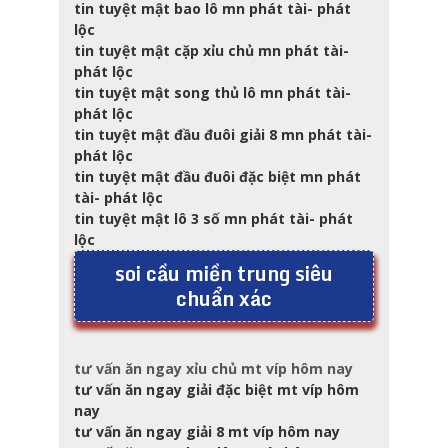
tin tuyệt mật bao lô mn phát tài- phát
lộc
tin tuyệt mật cặp xỉu chủ mn phát tài-
phát lộc
tin tuyệt mật song thủ lô mn phát tài-
phát lộc
tin tuyệt mật đầu đuôi giải 8 mn phát tài-
phát lộc
tin tuyệt mật đầu đuôi đặc biệt mn phát
tài- phát lộc
tin tuyệt mật lô 3 số mn phát tài- phát
lộc
soi cầu miền trung siêu
chuẩn xác
tư vấn ăn ngay xỉu chủ mt víp hôm nay
tư vấn ăn ngay giải đặc biệt mt víp hôm
nay
tư vấn ăn ngay giải 8 mt víp hôm nay