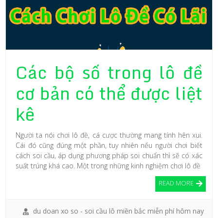
Các bộ số trong lô đề
cơ bản có thể được liệt
kê
Người ta nói chơi lô đề, cá cược thường mang tính hên xui.
Cái đó cũng đúng một phần, tuy nhiên nếu người chơi biết
cách soi cầu, áp dụng phương pháp soi chuẩn thì sẽ có xác
suất trúng khá cao. Một trong những kinh nghiệm chơi lô đề
READ MORE
du doan xo so - soi cầu lô miền bắc miễn phí hôm nay