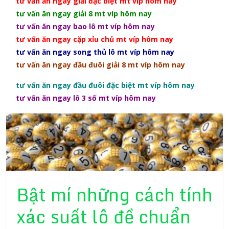
tư vấn ăn ngay giải đặc biệt mt víp hôm nay
tư vấn ăn ngay giải 8 mt víp hôm nay
tư vấn ăn ngay bao lô mt víp hôm nay
tư vấn ăn ngay cặp xỉu chủ mt víp hôm nay
tư vấn ăn ngay song thủ lô mt víp hôm nay
tư vấn ăn ngay đầu đuôi giải 8 mt víp hôm nay
tư vấn ăn ngay đầu đuôi đặc biệt mt víp hôm nay
tư vấn ăn ngay lô 3 số mt víp hôm nay
Bật mí những cách tính
xác suất lô đề chuẩn