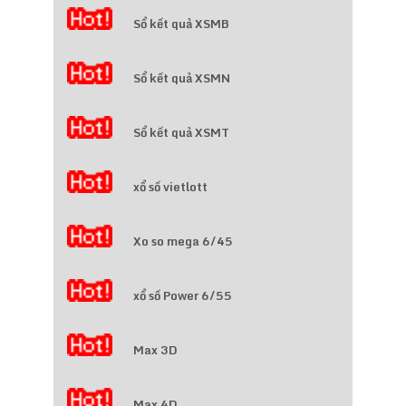
Sổ kết quả XSMB
Sổ kết quả XSMN
Sổ kết quả XSMT
xổ số vietlott
Xo so mega 6/45
xổ số Power 6/55
Max 3D
Max 4D