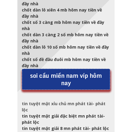
đầy nhà
chốt dàn lô xiên 4 mb hôm nay tiền về
đầy nhà
chốt số 3 càng mb hôm nay tiền về đầy
nhà
chốt dàn 3 càng 2 số mb hôm nay tiền về
đầy nhà
chốt dàn lô 10 số mb hôm nay tiền về đầy
nhà
chốt số đề đầu đuôi mb hôm nay tiền về
đầy nhà
soi cầu miền nam víp hôm
nay
tin tuyệt mật xỉu chủ mn phát tài- phát
lộc
tin tuyệt mật giải đặc biệt mn phát tài-
phát lộc
tin tuyệt mật giải 8 mn phát tài- phát lộc