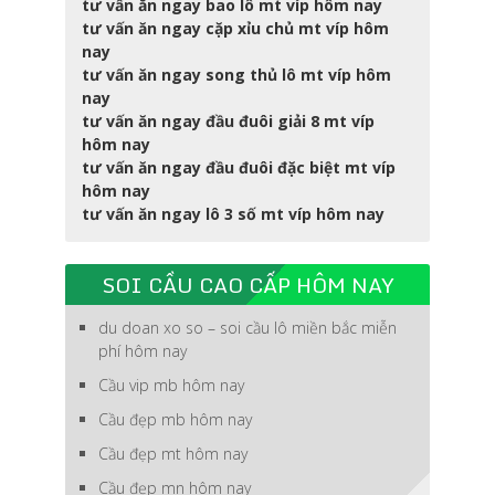
tư vấn ăn ngay bao lô mt víp hôm nay
tư vấn ăn ngay cặp xỉu chủ mt víp hôm
nay
tư vấn ăn ngay song thủ lô mt víp hôm
nay
tư vấn ăn ngay đầu đuôi giải 8 mt víp
hôm nay
tư vấn ăn ngay đầu đuôi đặc biệt mt víp
hôm nay
tư vấn ăn ngay lô 3 số mt víp hôm nay
SOI CẦU CAO CẤP HÔM NAY
du doan xo so – soi cầu lô miền bắc miễn
phí hôm nay
Cầu vip mb hôm nay
Cầu đẹp mb hôm nay
Cầu đẹp mt hôm nay
Cầu đẹp mn hôm nay