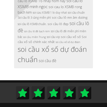
soi cau lo
cau lo XSMB 16 nhay hom nay
XSMB minh ngoc
soi cau lo XSMB rong
bach kim
soi cau XSMB 1 lo duy nhat
soi cầu chuẩn
soi cầu lô mn âm dương
Soi cầu lô 3 càng miễn phí
soi cầu lô
soi cầu lô đẹp
soi cầu lô XSMB chuẩn.
đề
soi cầu lô đề miễn phí miền
soi cầu lô đề bạch kim
soi cầu xổ số
Soi
bắc
soi cầu vip
soi cầu miền Trung
cầu xổ số chính xác nhất
soi cầu xổ số dự đoán
soi cầu xổ số dự đoán
chuẩn
soi cầu đề