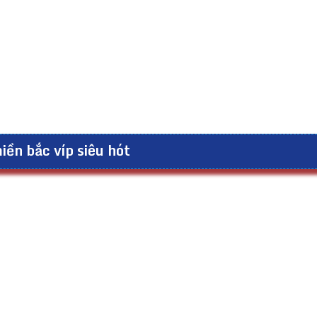
iền bắc víp siêu hót