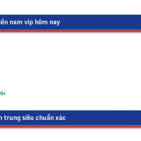
iền nam víp hôm nay
c
lộc
n trung siêu chuẩn xác