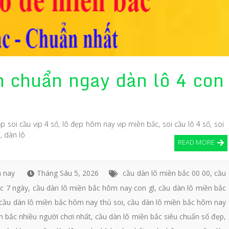
n chuẩn ngay dàn lô 4 con
p soi cầu vip 4 số, lô đẹp hôm nay vip miền bắc, soi cầu lô 4 số, soi
, dàn lô
READ MORE
m nay
Tháng Sáu 5, 2026
cầu dàn lô miền bắc 00 00
,
cầu
ác 7 ngày
,
cầu dàn lô miền bắc hôm nay con gì
,
cầu dàn lô miền bắc
cầu dàn lô miền bắc hôm nay thủ soi
,
cầu dàn lô miền bắc hôm nay
n bắc nhiều người chơi nhất
,
cầu dàn lô miền bắc siêu chuẩn số đẹp
,