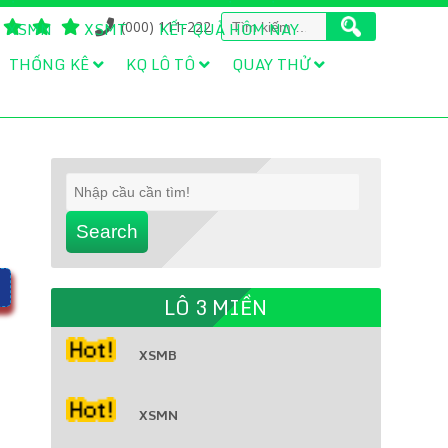
Tìm
XSMN
XSMT
(000) 111-222
KẾT QUẢ HÔM NAY
kiếm
THỐNG KÊ
KQ LÔ TÔ
QUAY THỬ
cho:
Search
LÔ 3 MIỀN
XSMB
XSMN