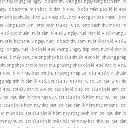
bach thu khung ba ngay
,
lo bach thu khung ba ngay rong bach kim
,
lo
nay
,
lo bach thu mien bac
,
lô dàn lô 4 số
,
lô dàn miền Bắc
,
lô lô 4 số
 miền bắc chuẩn
,
lô tô 2 3 4 cặp số
,
Lô tô 4 càng ăn bao nhiêu
,
lô tô
 so Rồng Bạch Kim
,
lotto bach thu de 10 so
,
lotto bach thu mb de 10
 4 số cực chuẩn
,
nuôi dàn lô 4 số 2 ngày
,
nuôi dàn lô 4 số khung 3
nuoi lo bach thu 5 ngay
,
nuoi lo bach thu.com
,
nuôi lô dàn lô 4 số 2
ung 10 ngày
,
nuôi lô dàn lô 4 số khung 3 ngày dep nhat
,
nuôi lô dàn lô
 4 số là mấy con
,
phương pháp bắt cầu chuẩn 4 con lô
,
phương pháp
phuong phap choi lo bach thu
,
phương pháp dàn lô 4 số dàn lô 4 số
,
u 4 số lô VIP MB bao chuẩn
,
Phương Pháp Soi Cầu 4 số VIP Chuẩn
 pháp tính lô dàn lô 4 số
,
Soi cầu 101010 de 10 so
,
Soi cầu 2107 de
ô 4 số
,
soi cầu dàn lô 5/4
,
soi cầu dàn lô 9 số
,
soi cầu dàn lô anh
,
soi
9
,
soi cầu dàn lô hôm nay 007
,
soi cầu dàn lô hôm nay 188
,
soi cầu
oi cau dàn lo hom nay dac biet
,
soi cầu dàn lô hôm nay imperial
,
soi
 ơi miền bắc
,
soi cầu dàn lô hôm nay rồng bạch kim
,
soi cầu dàn lô
ôm nay 00-99
,
soi cầu dàn lô miền bắc hôm nay bạc nhớ
,
soi cầu dàn