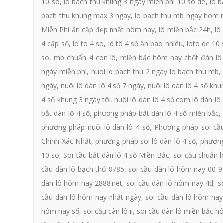
10 so
,
lo bach thu khung 3 ngay mien phi 10 so de
,
lo 
bach thu khung max 3 ngay
,
lo bach thu mb ngay hom 
Miễn Phí ăn cặp đẹp nhất hôm nay
,
lô miền bắc 24h
,
lô
4 cặp số
,
lo to 4 so
,
lô tô 4 số ăn bao nhiêu
,
loto de 10
so
,
mb chuẩn 4 con lô
,
miền bắc hôm nay chốt đàn lô
ngày miễn phí
,
nuoi lo bach thu 2 ngay lo bach thu mb
,
ngày
,
nuôi lô dàn lô 4 số 7 ngày
,
nuôi lô dàn lô 4 số kh
4 số khung 3 ngày tôi
,
nuôi lô dàn lô 4 số.com lô dàn lô
bắt dàn lô 4 số
,
phương pháp bắt dàn lô 4 số miền bắc
,
phương pháp nuôi lô dàn lô 4 số
,
Phương pháp soi cầ
Chính Xác Nhất
,
phương pháp soi lô dàn lô 4 số
,
phương
10 so
,
Soi cầu bắt dàn lô 4 số Miền Bắc
,
soi cầu chuẩn l
cầu dàn lô bạch thủ 8785
,
soi cầu dàn lô hôm nay 00-9
dàn lô hôm nay 2888.net
,
soi cầu dàn lô hôm nay 4d
,
s
cầu dàn lô hôm nay nhất ngày
,
soi cầu dàn lô hôm nay
hôm nay số
,
soi cầu dàn lô ii
,
soi cầu dàn lô miền bắc h