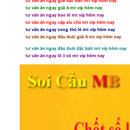
tư vấn ăn ngay giải đặc biệt mt víp hôm nay
tư vấn ăn ngay giải 8 mt víp hôm nay
tư vấn ăn ngay bao lô mt víp hôm nay
tư vấn ăn ngay cặp xỉu chủ mt víp hôm nay
tư vấn ăn ngay song thủ lô mt víp hôm nay
tư vấn ăn ngay đầu đuôi giải 8 mt víp hôm nay
tư vấn ăn ngay đầu đuôi đặc biệt mt víp hôm nay
tư vấn ăn ngay lô 3 số mt víp hôm nay