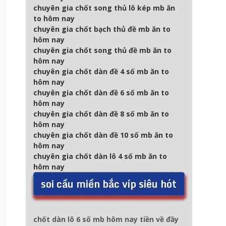
chuyên gia chốt song thủ lô kép mb ăn
to hôm nay
chuyên gia chốt bạch thủ đề mb ăn to
hôm nay
chuyên gia chốt song thủ đề mb ăn to
hôm nay
chuyên gia chốt dàn đề 4 số mb ăn to
hôm nay
chuyên gia chốt dàn đề 6 số mb ăn to
hôm nay
chuyên gia chốt dàn đề 8 số mb ăn to
hôm nay
chuyên gia chốt dàn đề 10 số mb ăn to
hôm nay
chuyên gia chốt dàn lô 4 số mb ăn to
hôm nay
soi cầu miền bắc víp siêu hót
chốt dàn lô 6 số mb hôm nay tiền về đầy