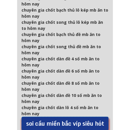
hôm nay
chuyên gia chốt bạch thủ lô kép mb ăn to
hôm nay
chuyên gia chốt song thủ lô kép mb ăn
to hôm nay
chuyên gia chốt bạch thủ đề mb ăn to
hôm nay
chuyên gia chốt song thủ đề mb ăn to
hôm nay
chuyên gia chốt dàn đề 4 số mb ăn to
hôm nay
chuyên gia chốt dàn đề 6 số mb ăn to
hôm nay
chuyên gia chốt dàn đề 8 số mb ăn to
hôm nay
chuyên gia chốt dàn đề 10 số mb ăn to
hôm nay
chuyên gia chốt dàn lô 4 số mb ăn to
hôm nay
soi cầu miền bắc víp siêu hót