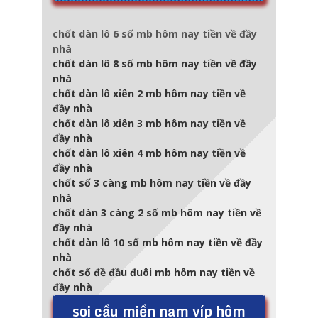
chốt dàn lô 6 số mb hôm nay tiền về đầy
nhà
chốt dàn lô 8 số mb hôm nay tiền về đầy
nhà
chốt dàn lô xiên 2 mb hôm nay tiền về
đầy nhà
chốt dàn lô xiên 3 mb hôm nay tiền về
đầy nhà
chốt dàn lô xiên 4 mb hôm nay tiền về
đầy nhà
chốt số 3 càng mb hôm nay tiền về đầy
nhà
chốt dàn 3 càng 2 số mb hôm nay tiền về
đầy nhà
chốt dàn lô 10 số mb hôm nay tiền về đầy
nhà
chốt số đề đầu đuôi mb hôm nay tiền về
đầy nhà
soi cầu miền nam víp hôm