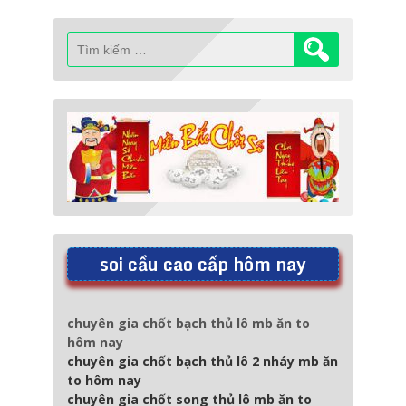
Tìm
kiếm
cho:
soi cầu cao cấp hôm nay
chuyên gia chốt bạch thủ lô mb ăn to
hôm nay
chuyên gia chốt bạch thủ lô 2 nháy mb ăn
to hôm nay
chuyên gia chốt song thủ lô mb ăn to