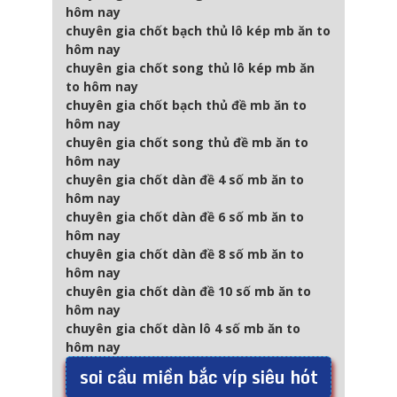
hôm nay
chuyên gia chốt bạch thủ lô kép mb ăn to
hôm nay
chuyên gia chốt song thủ lô kép mb ăn
to hôm nay
chuyên gia chốt bạch thủ đề mb ăn to
hôm nay
chuyên gia chốt song thủ đề mb ăn to
hôm nay
chuyên gia chốt dàn đề 4 số mb ăn to
hôm nay
chuyên gia chốt dàn đề 6 số mb ăn to
hôm nay
chuyên gia chốt dàn đề 8 số mb ăn to
hôm nay
chuyên gia chốt dàn đề 10 số mb ăn to
hôm nay
chuyên gia chốt dàn lô 4 số mb ăn to
hôm nay
soi cầu miền bắc víp siêu hót