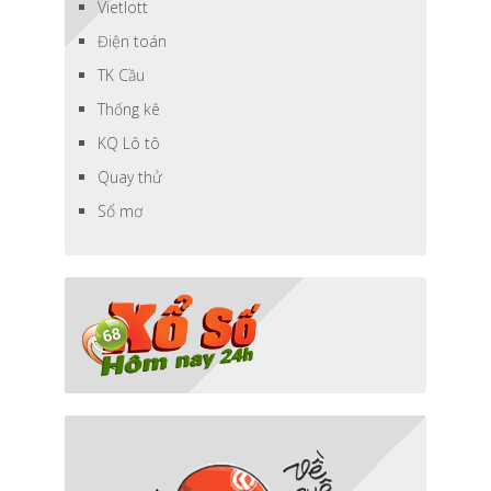
Vietlott
Điện toán
TK Cầu
Thống kê
KQ Lô tô
Quay thử
Sổ mơ