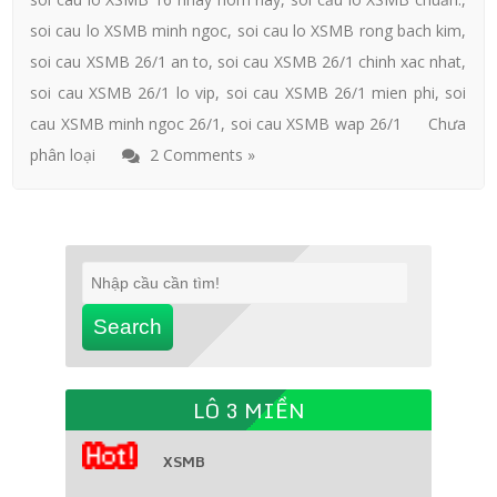
soi cau lo XSMB minh ngoc
,
soi cau lo XSMB rong bach kim
,
soi cau XSMB 26/1 an to
,
soi cau XSMB 26/1 chinh xac nhat
,
soi cau XSMB 26/1 lo vip
,
soi cau XSMB 26/1 mien phi
,
soi
cau XSMB minh ngoc 26/1
,
soi cau XSMB wap 26/1
Chưa
phân loại
2 Comments »
Search
LÔ 3 MIỀN
XSMB