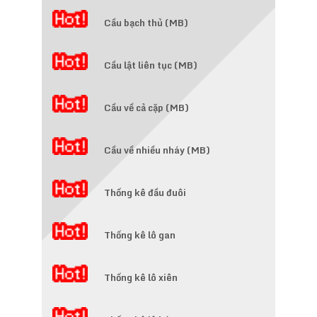
Cầu bạch thủ (MB)
Cầu lật liên tục (MB)
Cầu về cả cặp (MB)
Cầu về nhiều nháy (MB)
Thống kê đầu đuôi
Thống kê lô gan
Thống kê lô xiên