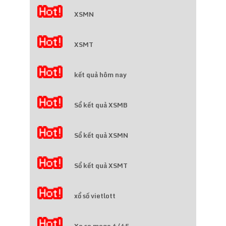
XSMN
XSMT
kết quả hôm nay
Sổ kết quả XSMB
Sổ kết quả XSMN
Sổ kết quả XSMT
xổ số vietlott