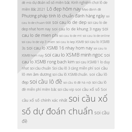
dự đoán xổ số miền bắc
Kinh nghiệm chơi lô de
đề mb
Lô đẹp hôm nay
miền Bắc 2021
Mẹo đánh đề
Phương pháp tính lô chuẩn đánh hàng ngày
soi
soi cau lo de dep
soi cau lo de
cau lo de chuan 668
soi
soi cau lo de khung 3 ngay
dep nhat hom nay
cau lo de mien phi
soi cau lo de mt
soi cau lo de online
soi cau lo XSMB
soi cau lo de vip 3 mien
soi cau lo kep XSMB
soi cau lo XSMB 16 nhay hom nay
3s
soi cau lo
soi cau lo XSMB minh ngoc
soi
XSMB hom nay
cau lo XSMB rong bach kim
soi cau XSMB 1 lo duy
soi cầu
nhat
soi cầu chuẩn
Soi cầu lô 3 càng miễn phí
lô mn âm dương
soi cầu lô
soi cầu lô XSMB chuẩn.
soi cầu lô đề
đẹp
soi cầu lô
soi cầu lô đề hà nội
soi cầu xổ số
Soi
đề miễn phí miền bắc
soi cầu vip
soi cầu xổ
cầu xổ số chính xác nhất
số dự đoán chuẩn
soi cầu
đề