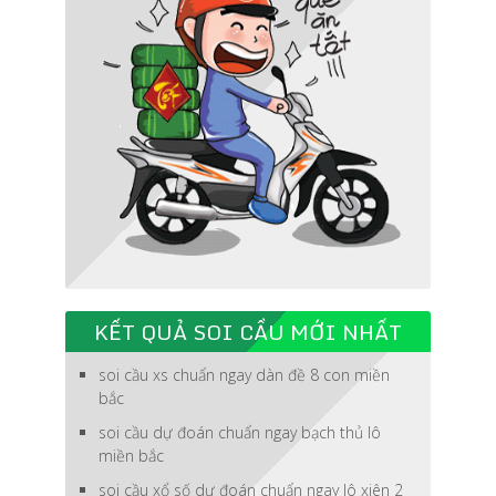
KẾT QUẢ SOI CẦU MỚI NHẤT
soi cầu xs chuẩn ngay dàn đề 8 con miền
bắc
soi cầu dự đoán chuẩn ngay bạch thủ lô
miền bắc
soi cầu xổ số dự đoán chuẩn ngay lô xiên 2