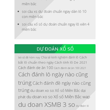
miền bắc
soi cầu xs dự đoán chuẩn ngay dàn lô 10
con miền bắc
soi cầu xổ số dự đoán chuẩn ngay lô xiên 4
miền bắc
DỰ ĐOÁN XỔ SỐ
Cách
Chia sẻ kinh nghiệm đánh lô
bói số đề hôm nay
bắt lô chuẩn theo ngày
Cách tính lô De 2021
Cách đánh de ăn 100
Cách đánh de ăn 100 2021
Cách đánh lô ngày nào cũng
trúng
Cách đánh đề ngày nào cũng
trúng
du doan xo so Xổ số Miền Bắc dại
du doan xo so Xổ số Miền Bắc wap
phát
du doan XSMB 3 so
dự đoán lô