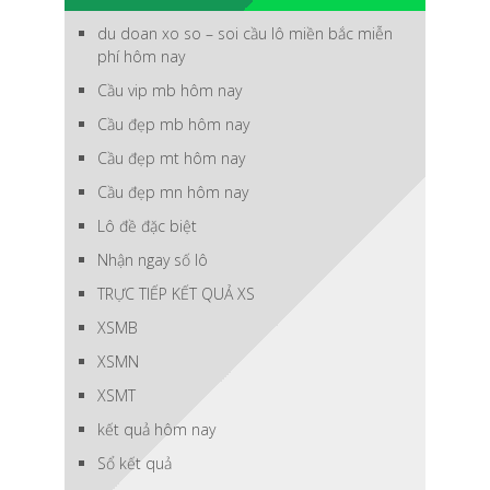
du doan xo so – soi cầu lô miền bắc miễn
phí hôm nay
Cầu vip mb hôm nay
Cầu đẹp mb hôm nay
Cầu đẹp mt hôm nay
Cầu đẹp mn hôm nay
Lô đề đặc biệt
Nhận ngay số lô
TRỰC TIẾP KẾT QUẢ XS
XSMB
XSMN
XSMT
kết quả hôm nay
Sổ kết quả