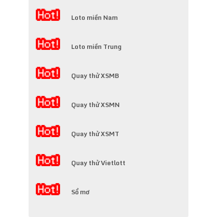
Loto miền Nam
Loto miền Trung
Quay thử XSMB
Quay thử XSMN
Quay thử XSMT
Quay thử Vietlott
Sổ mơ