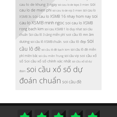
soi
cau lo de khung 3 ngay
soi cau lo de kqxs 3 mien
cau lo de mien phi
soi cau lo
soi cau lo de vip 3 mien
soi
soi cau lo XSMB 16 nhay hom nay
XSMB 3s
cau lo XSMB minh ngoc
soi cau lo XSMB
rong bach kim
soi cau XSMB 1 lo duy nhat
soi cầu
soi cầu lô mn âm
chuẩn
Soi cầu lô 3 càng miễn phí
soi
dương
soi cầu lô đẹp
soi cầu lô XSMB chuẩn.
cầu lô đề
soi cầu lô đề miễn
soi cầu lô đề bạch kim
soi cầu xổ
phí miền bắc
soi cầu vip
soi cầu miền Trung
số
Soi cầu xổ số chính xác nhất
soi cầu xổ số dự
soi cầu xổ số dự
đoán
đoán chuẩn
soi cầu đề