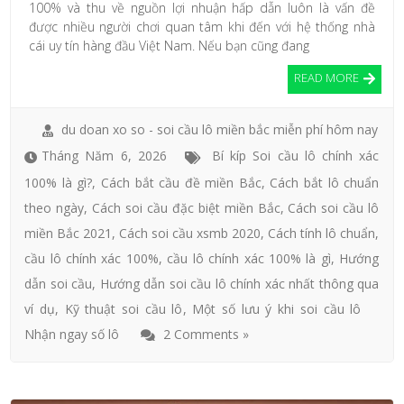
100% và thu về nguồn lợi nhuận hấp dẫn luôn là vấn đề
được nhiều người chơi quan tâm khi đến với hệ thống nhà
cái uy tín hàng đầu Việt Nam. Nếu bạn cũng đang
READ MORE
du doan xo so - soi cầu lô miền bắc miễn phí hôm nay
Tháng Năm 6, 2026
Bí kíp Soi cầu lô chính xác
100% là gì?
,
Cách bắt cầu đề miền Bắc
,
Cách bắt lô chuẩn
theo ngày
,
Cách soi cầu đặc biệt miền Bắc
,
Cách soi cầu lô
miền Bắc 2021
,
Cách soi cầu xsmb 2020
,
Cách tính lô chuẩn
,
cầu lô chính xác 100%
,
cầu lô chính xác 100% là gì
,
Hướng
dẫn soi cầu
,
Hướng dẫn soi cầu lô chính xác nhất thông qua
ví dụ
,
Kỹ thuật soi cầu lô
,
Một số lưu ý khi soi cầu lô
Nhận ngay số lô
2 Comments »