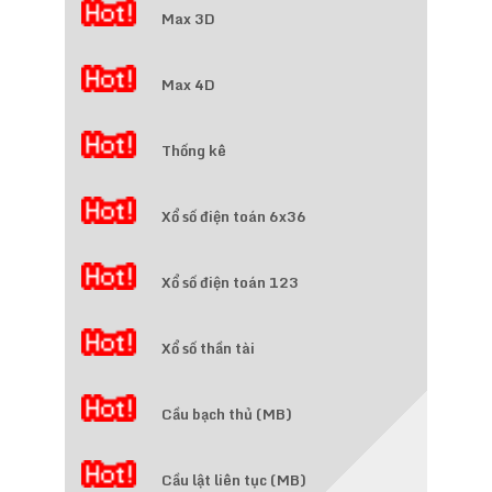
Max 3D
Max 4D
Thống kê
Xổ số điện toán 6x36
Xổ số điện toán 123
Xổ số thần tài
Cầu bạch thủ (MB)
Cầu lật liên tục (MB)