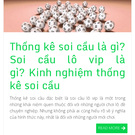
Thống kê soi cầu là gì?
Soi cầu lô vip là
gì? Kinh nghiệm thống
kê soi cầu
Thống kê soi cầu đặc biệt là soi cầu lô vip là một trong
những khái niệm quen thuộc đối với những người chơi lô đề
chuyên nghiệp. Nhưng không phải ai cũng hiểu rõ về ý nghĩa
của hình thức này, nhất là đối với những người mới chơi.
READ MORE