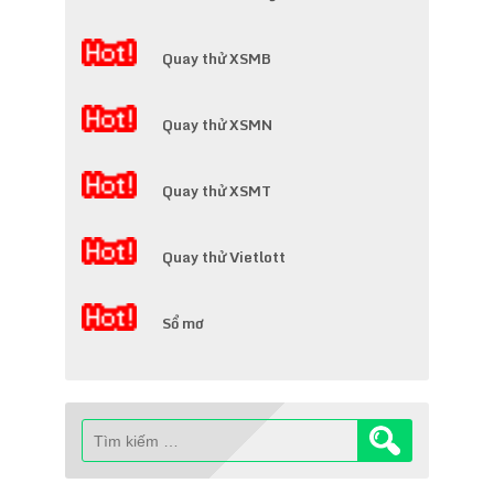
Quay thử XSMB
Quay thử XSMN
Quay thử XSMT
Quay thử Vietlott
Sổ mơ
Tìm
kiếm
cho: