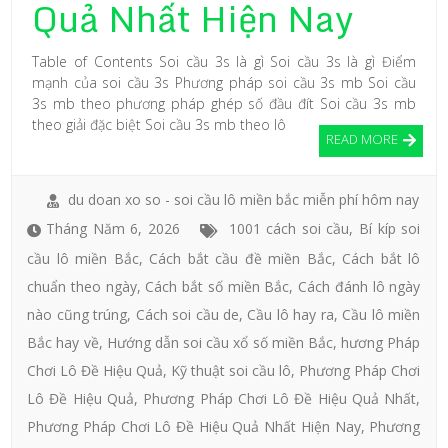
Quả Nhất Hiện Nay
Table of Contents Soi cầu 3s là gì Soi cầu 3s là gì Điểm
mạnh của soi cầu 3s Phương pháp soi cầu 3s mb Soi cầu
3s mb theo phương pháp ghép số đầu đít Soi cầu 3s mb
theo giải đặc biệt Soi cầu 3s mb theo lô
READ MORE
du doan xo so - soi cầu lô miền bắc miễn phí hôm nay
Tháng Năm 6, 2026
1001 cách soi cầu
,
Bí kíp soi
cầu lô miền Bắc
,
Cách bắt cầu đề miền Bắc
,
Cách bắt lô
chuẩn theo ngày
,
Cách bắt số miền Bắc
,
Cách đánh lô ngày
nào cũng trúng
,
Cách soi cầu de
,
Cầu lô hay ra
,
Cầu lô miền
Bắc hay về
,
Hướng dẫn soi cầu xổ số miền Bắc
,
hương Pháp
Chơi Lô Đề Hiệu Quả
,
Kỹ thuật soi cầu lô
,
Phương Pháp Chơi
Lô Đề Hiệu Quả
,
Phương Pháp Chơi Lô Đề Hiệu Quả Nhất
,
Phương Pháp Chơi Lô Đề Hiệu Quả Nhất Hiện Nay
,
Phương