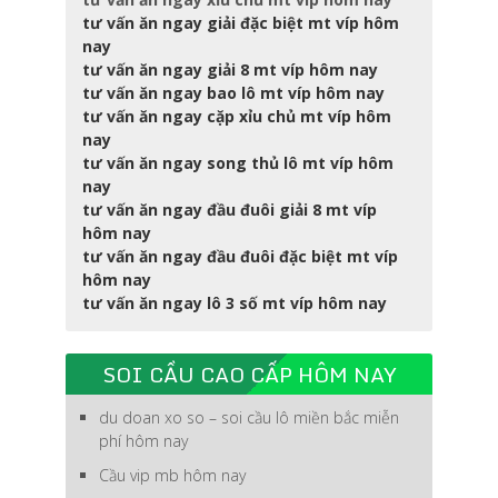
tư vấn ăn ngay giải đặc biệt mt víp hôm
nay
tư vấn ăn ngay giải 8 mt víp hôm nay
tư vấn ăn ngay bao lô mt víp hôm nay
tư vấn ăn ngay cặp xỉu chủ mt víp hôm
nay
tư vấn ăn ngay song thủ lô mt víp hôm
nay
tư vấn ăn ngay đầu đuôi giải 8 mt víp
hôm nay
tư vấn ăn ngay đầu đuôi đặc biệt mt víp
hôm nay
tư vấn ăn ngay lô 3 số mt víp hôm nay
SOI CẦU CAO CẤP HÔM NAY
du doan xo so – soi cầu lô miền bắc miễn
phí hôm nay
Cầu vip mb hôm nay