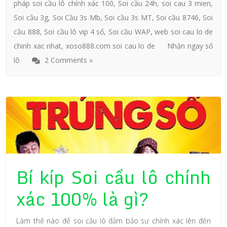
pháp soi cầu lô chính xác 100
,
Soi cầu 24h
,
soi cau 3 mien
,
Soi cầu 3g
,
Soi Cầu 3s Mb
,
Soi cầu 3s MT
,
Soi cầu 8746
,
Soi
cầu 888
,
Soi cầu lô vip 4 số
,
Soi cầu WAP
,
web soi cau lo de
chinh xac nhat
,
xoso888.com soi cau lo de
Nhận ngay số
lô
2 Comments »
Bí kíp Soi cầu lô chính
xác 100% là gì?
Làm thế nào để soi cầu lô đảm bảo sự chính xác lên đến