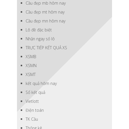
Cầu đẹp mb hôm nay
Cầu đẹp mt hôm nay
Cầu đẹp mn hôm nay
Lô đề đặc biệt
Nhận ngay số lô
TRỰC TIẾP KẾT QUẢ XS
XSMB
XSMN
XSMT
kết quả hôm nay
Sổ kết quả
Vietlott
Điện toán
TK Cầu
Thống kê