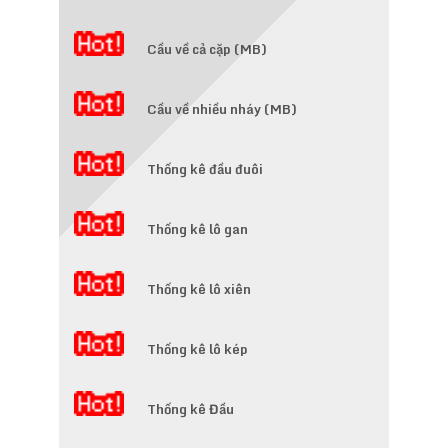
Cầu về cả cặp (MB)
Cầu về nhiều nháy (MB)
Thống kê đầu đuôi
Thống kê lô gan
Thống kê lô xiên
Thống kê lô kép
Thống kê Đầu