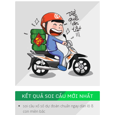
KẾT QUẢ SOI CẦU MỚI NHẤT
soi cầu xổ số dự đoán chuẩn ngay dàn lô 8
con miền bắc