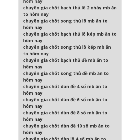
hôm nay
chuyên gia chốt bạch thủ lô 2 nháy mb ăn
to hôm nay
chuyên gia chốt song thủ lô mb ăn to
hôm nay
chuyên gia chốt bạch thủ lô kép mb ăn to
hôm nay
chuyên gia chốt song thủ lô kép mb ăn
to hôm nay
chuyên gia chốt bạch thủ đề mb ăn to
hôm nay
chuyên gia chốt song thủ đề mb ăn to
hôm nay
chuyên gia chốt dàn đề 4 số mb ăn to
hôm nay
chuyên gia chốt dàn đề 6 số mb ăn to
hôm nay
chuyên gia chốt dàn đề 8 số mb ăn to
hôm nay
chuyên gia chốt dàn đề 10 số mb ăn to
hôm nay
chuyên gia chốt dàn lô 4 số mb ăn to