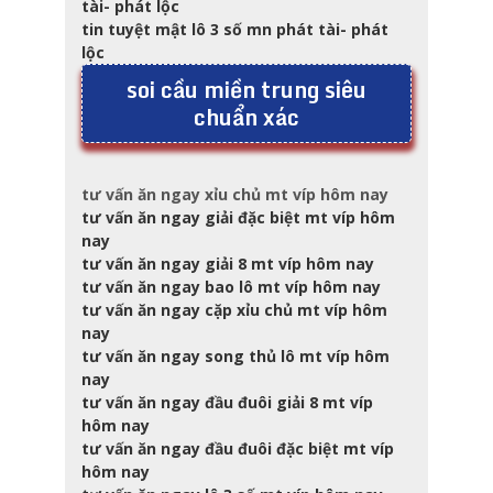
tài- phát lộc
tin tuyệt mật lô 3 số mn phát tài- phát
lộc
soi cầu miền trung siêu
chuẩn xác
tư vấn ăn ngay xỉu chủ mt víp hôm nay
tư vấn ăn ngay giải đặc biệt mt víp hôm
nay
tư vấn ăn ngay giải 8 mt víp hôm nay
tư vấn ăn ngay bao lô mt víp hôm nay
tư vấn ăn ngay cặp xỉu chủ mt víp hôm
nay
tư vấn ăn ngay song thủ lô mt víp hôm
nay
tư vấn ăn ngay đầu đuôi giải 8 mt víp
hôm nay
tư vấn ăn ngay đầu đuôi đặc biệt mt víp
hôm nay