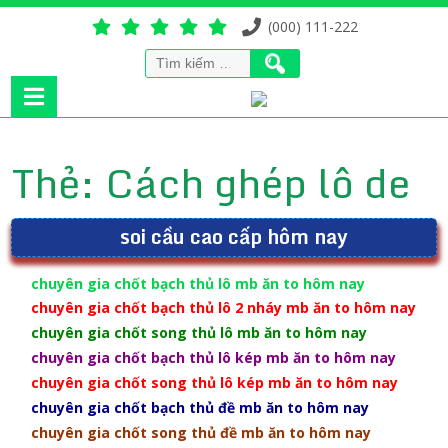
(000) 111-222
Tìm
kiếm
cho:
Thẻ:
Cách ghép lô de
soi cầu cao cấp hôm nay
chuyên gia chốt bạch thủ lô mb ăn to hôm nay
chuyên gia chốt bạch thủ lô 2 nháy mb ăn to hôm nay
chuyên gia chốt song thủ lô mb ăn to hôm nay
chuyên gia chốt bạch thủ lô kép mb ăn to hôm nay
chuyên gia chốt song thủ lô kép mb ăn to hôm nay
chuyên gia chốt bạch thủ đề mb ăn to hôm nay
chuyên gia chốt song thủ đề mb ăn to hôm nay