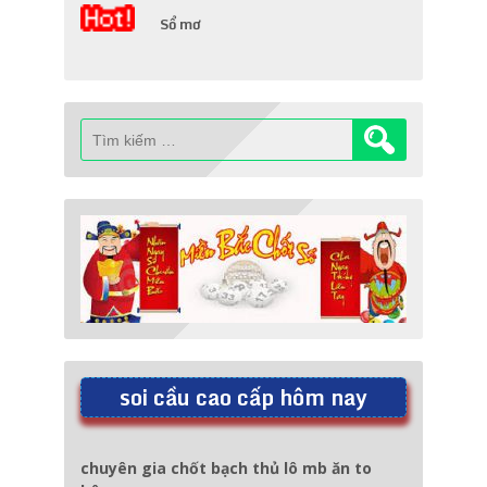
Sổ mơ
Tìm
kiếm
cho:
soi cầu cao cấp hôm nay
chuyên gia chốt bạch thủ lô mb ăn to