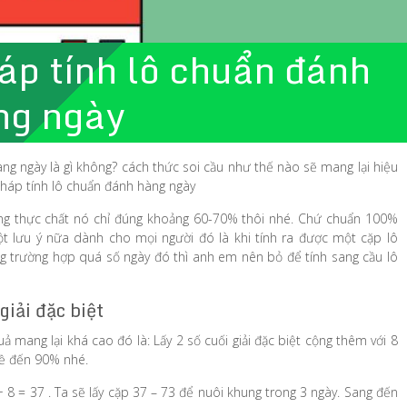
p tính lô chuẩn đánh
ng ngày
g ngày là gì không? cách thức soi cầu như thế nào sẽ mang lại hiệu
pháp tính lô chuẩn đánh hàng ngày
ng thực chất nó chỉ đúng khoảng 60-70% thôi nhé. Chứ chuẩn 100%
ột lưu ý nữa dành cho mọi người đó là khi tính ra được một cặp lô
ong trường hợp quá số ngày đó thì anh em nên bỏ để tính sang cầu lô
giải đặc biệt
 mang lại khá cao đó là: Lấy 2 số cuối giải đặc biệt cộng thêm với 8
về đến 90% nhé.
+ 8 = 37 . Ta sẽ lấy cặp 37 – 73 để nuôi khung trong 3 ngày. Sang đến