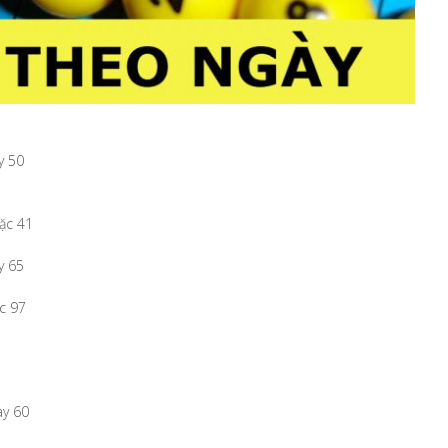
y 50
ặc 41
y 65
c 97
ay 60