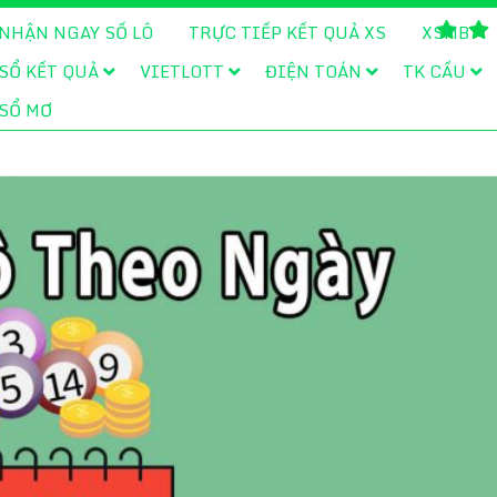
NHẬN NGAY SỐ LÔ
TRỰC TIẾP KẾT QUẢ XS
XSMB
SỔ KẾT QUẢ
VIETLOTT
ĐIỆN TOÁN
TK CẦU
SỔ MƠ