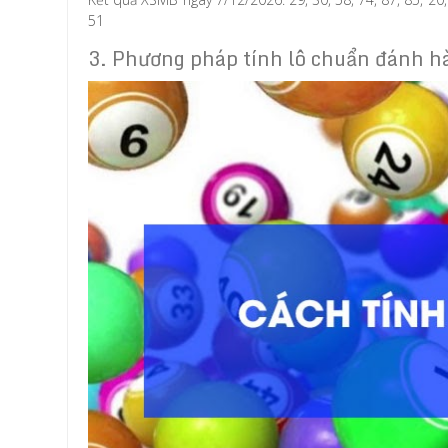
51
3. Phương pháp tính lô chuẩn đánh h