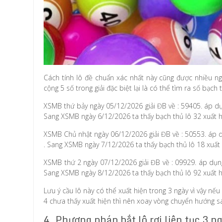
Cách tính lô đề chuẩn xác nhất này cũng được nhiều n
cộng 5 số trong giải đặc biệt lại là có thể tìm ra số bạch t
XSMB thứ bảy ngày 05/12/2026 giải ĐB về : 59405. áp dụn
Sang XSMB ngày 6/12/2026 ta thấy bạch thủ lô 32 xuất hi
XSMB Chủ nhật ngày 06/12/2026 giải ĐB về : 50553. áp dụ
. Sang XSMB ngày 7/12/2026 ta thấy bạch thủ lô 18 xuất h
XSMB thứ 2 ngày 07/12/2026 giải ĐB về : 09929. áp dụng
Sang XSMB ngày 8/12/2026 ta thấy bạch thủ lô 92 xuất hi
Lưu ý cầu lô này có thể xuất hiện trong 3 ngày vì vậy 
4 chưa thấy xuất hiện thì nên xoay vòng chuyển hướng s
4. Phương pháp bắt lô rơi liên tục 3 n