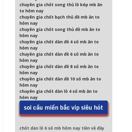
chuyên gia chốt song thủ lô kép mb ăn
to hôm nay
chuyên gia chốt bạch thủ đề mb ăn to
hôm nay
chuyên gia chốt song thủ đề mb ăn to
hôm nay
chuyên gia chốt dàn đề 4 số mb ăn to
hôm nay
chuyên gia chốt dàn đề 6 số mb ăn to
hôm nay
chuyên gia chốt dàn đề 8 số mb ăn to
hôm nay
chuyên gia chốt dàn đề 10 số mb ăn to
hôm nay
chuyên gia chốt dàn lô 4 số mb ăn to
hôm nay
soi cầu miền bắc víp siêu hót
chốt dàn lô 6 số mb hôm nay tiền về đầy