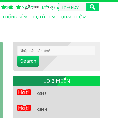
Tìm
XSMN
XSMT
(000) 111-222
KẾT QUẢ HÔM NAY
kiếm
THỐNG KÊ
KQ LÔ TÔ
QUAY THỬ
cho:
Search
LÔ 3 MIỀN
XSMB
XSMN