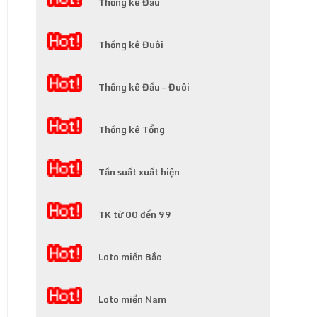
Thống kê Đầu
Thống kê Đuôi
Thống kê Đầu – Đuôi
Thống kê Tổng
Tần suất xuất hiện
TK từ 00 đến 99
Loto miền Bắc
Loto miền Nam