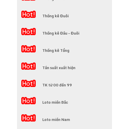
Thống kê Đuôi
Thống kê Đầu – Đuôi
Thống kê Tổng
Tần suất xuất hiện
TK từ 00 đến 99
Loto miền Bắc
Loto miền Nam