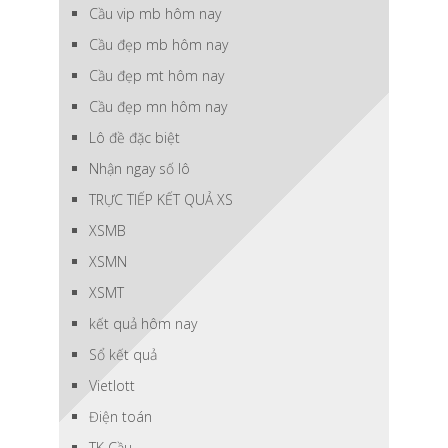
Cầu vip mb hôm nay
Cầu đẹp mb hôm nay
Cầu đẹp mt hôm nay
Cầu đẹp mn hôm nay
Lô đề đặc biệt
Nhận ngay số lô
TRỰC TIẾP KẾT QUẢ XS
XSMB
XSMN
XSMT
kết quả hôm nay
Sổ kết quả
Vietlott
Điện toán
TK Cầu