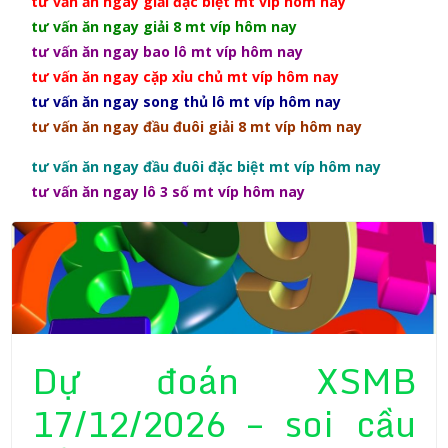
tư vấn ăn ngay giải đặc biệt mt víp hôm nay
tư vấn ăn ngay giải 8 mt víp hôm nay
tư vấn ăn ngay bao lô mt víp hôm nay
tư vấn ăn ngay cặp xỉu chủ mt víp hôm nay
tư vấn ăn ngay song thủ lô mt víp hôm nay
tư vấn ăn ngay đầu đuôi giải 8 mt víp hôm nay
tư vấn ăn ngay đầu đuôi đặc biệt mt víp hôm nay
tư vấn ăn ngay lô 3 số mt víp hôm nay
Dự đoán XSMB
17/12/2026 – soi cầu