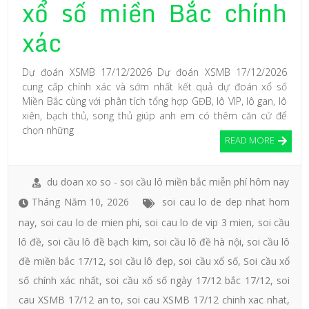
xổ số miền Bắc chính
xác
Dự đoán XSMB 17/12/2026 Dự đoán XSMB 17/12/2026
cung cấp chính xác và sớm nhất kết quả dự đoán xổ số
Miền Bắc cùng với phân tích tổng hợp GĐB, lô VIP, lô gan, lô
xiên, bạch thủ, song thủ giúp anh em có thêm căn cứ để
chọn những
READ MORE
du doan xo so - soi cầu lô miền bắc miễn phí hôm nay
Tháng Năm 10, 2026
soi cau lo de dep nhat hom
nay
,
soi cau lo de mien phi
,
soi cau lo de vip 3 mien
,
soi cầu
lô đề
,
soi cầu lô đề bạch kim
,
soi cầu lô đề hà nội
,
soi cầu lô
đề miền bắc 17/12
,
soi cầu lô đẹp
,
soi cầu xổ số
,
Soi cầu xổ
số chính xác nhất
,
soi cầu xổ số ngày 17/12 bắc 17/12
,
soi
cau XSMB 17/12 an to
,
soi cau XSMB 17/12 chinh xac nhat
,