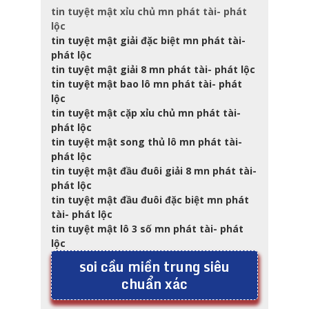
tin tuyệt mật xỉu chủ mn phát tài- phát
lộc
tin tuyệt mật giải đặc biệt mn phát tài-
phát lộc
tin tuyệt mật giải 8 mn phát tài- phát lộc
tin tuyệt mật bao lô mn phát tài- phát
lộc
tin tuyệt mật cặp xỉu chủ mn phát tài-
phát lộc
tin tuyệt mật song thủ lô mn phát tài-
phát lộc
tin tuyệt mật đầu đuôi giải 8 mn phát tài-
phát lộc
tin tuyệt mật đầu đuôi đặc biệt mn phát
tài- phát lộc
tin tuyệt mật lô 3 số mn phát tài- phát
lộc
soi cầu miền trung siêu
chuẩn xác