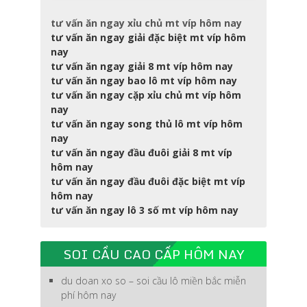
tư vấn ăn ngay xỉu chủ mt víp hôm nay
tư vấn ăn ngay giải đặc biệt mt víp hôm
nay
tư vấn ăn ngay giải 8 mt víp hôm nay
tư vấn ăn ngay bao lô mt víp hôm nay
tư vấn ăn ngay cặp xỉu chủ mt víp hôm
nay
tư vấn ăn ngay song thủ lô mt víp hôm
nay
tư vấn ăn ngay đầu đuôi giải 8 mt víp
hôm nay
tư vấn ăn ngay đầu đuôi đặc biệt mt víp
hôm nay
tư vấn ăn ngay lô 3 số mt víp hôm nay
SOI CẦU CAO CẤP HÔM NAY
du doan xo so – soi cầu lô miền bắc miễn
phí hôm nay