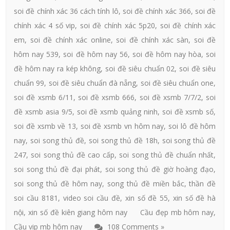
soi đề chính xác 36 cách tính lô
,
soi đề chính xác 366
,
soi đề
chính xác 4 số vip
,
soi đề chính xác 5p20
,
soi đề chính xác
em
,
soi đề chính xác online
,
soi đề chính xác sàn
,
soi đề
hôm nay 539
,
soi đề hôm nay 56
,
soi đề hôm nay hòa
,
soi
đề hôm nay ra kép không
,
soi đề siêu chuẩn 02
,
soi đề siêu
chuẩn 99
,
soi đề siêu chuẩn đà nẵng
,
soi đề siêu chuẩn one
,
soi đề xsmb 6/11
,
soi đề xsmb 666
,
soi đề xsmb 7/7/2
,
soi
đề xsmb asia 9/5
,
soi đề xsmb quảng ninh
,
soi đề xsmb số
,
soi đề xsmb về 13
,
soi đề xsmb vn hôm nay
,
soi lô đề hôm
nay
,
soi song thủ đề
,
soi song thủ đề 18h
,
soi song thủ đề
247
,
soi song thủ đề cao cấp
,
soi song thủ đề chuẩn nhất
,
soi song thủ đề đại phát
,
soi song thủ đề giờ hoàng đạo
,
soi song thủ đề hôm nay
,
song thủ đề miền bắc
,
thần đề
soi cầu 8181
,
video soi cầu đề
,
xin số đề 55
,
xin số đề hà
nội
,
xin số đề kiên giang hôm nay
Cầu đẹp mb hôm nay
,
Cầu vip mb hôm nay
108 Comments »