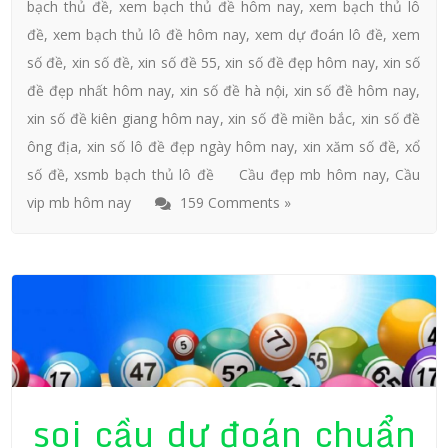
bạch thủ đề
,
xem bạch thủ đề hôm nay
,
xem bạch thủ lô
đề
,
xem bạch thủ lô đề hôm nay
,
xem dự đoán lô đề
,
xem
số đề
,
xin số đề
,
xin số đề 55
,
xin số đề đẹp hôm nay
,
xin số
đề đẹp nhất hôm nay
,
xin số đề hà nội
,
xin số đề hôm nay
,
xin số đề kiên giang hôm nay
,
xin số đề miền bắc
,
xin số đề
ông địa
,
xin số lô đề đẹp ngày hôm nay
,
xin xăm số đề
,
xổ
số đề
,
xsmb bạch thủ lô đề
Cầu đẹp mb hôm nay
,
Cầu
vip mb hôm nay
159 Comments »
soi cầu dự đoán chuẩn