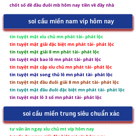
chốt số đề đầu đuôi mb hôm nay tiền về đầy nhà
soi cầu miền nam víp hôm nay
tin tuyệt mật xỉu chủ mn phát tài- phát lộc
tin tuyệt mật giải đặc biệt mn phát tài- phát lộc
tin tuyệt mật giải 8 mn phát tài- phát lộc
tin tuyệt mật bao lô mn phát tài- phát lộc
tin tuyệt mật cặp xỉu chủ mn phát tài- phát lộc
tin tuyệt mật song thủ lô mn phát tài- phát lộc
tin tuyệt mật đầu đuôi giải 8 mn phát tài- phát lộc
tin tuyệt mật đầu đuôi đặc biệt mn phát tài- phát lộc
tin tuyệt mật lô 3 số mn phát tài- phát lộc
soi cầu miền trung siêu chuẩn xác
tư vấn ăn ngay xỉu chủ mt víp hôm nay