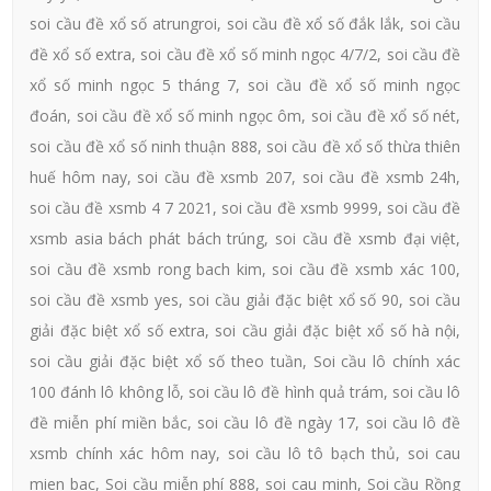
soi cầu đề xổ số atrungroi
,
soi cầu đề xổ số đắk lắk
,
soi cầu
đề xổ số extra
,
soi cầu đề xổ số minh ngọc 4/7/2
,
soi cầu đề
xổ số minh ngọc 5 tháng 7
,
soi cầu đề xổ số minh ngọc
đoán
,
soi cầu đề xổ số minh ngọc ôm
,
soi cầu đề xổ số nét
,
soi cầu đề xổ số ninh thuận 888
,
soi cầu đề xổ số thừa thiên
huế hôm nay
,
soi cầu đề xsmb 207
,
soi cầu đề xsmb 24h
,
soi cầu đề xsmb 4 7 2021
,
soi cầu đề xsmb 9999
,
soi cầu đề
xsmb asia bách phát bách trúng
,
soi cầu đề xsmb đại việt
,
soi cầu đề xsmb rong bach kim
,
soi cầu đề xsmb xác 100
,
soi cầu đề xsmb yes
,
soi cầu giải đặc biệt xổ số 90
,
soi cầu
giải đặc biệt xổ số extra
,
soi cầu giải đặc biệt xổ số hà nội
,
soi cầu giải đặc biệt xổ số theo tuần
,
Soi cầu lô chính xác
100 đánh lô không lỗ
,
soi cầu lô đề hình quả trám
,
soi cầu lô
đề miễn phí miền bắc
,
soi cầu lô đề ngày 17
,
soi cầu lô đề
xsmb chính xác hôm nay
,
soi cầu lô tô bạch thủ
,
soi cau
mien bac
,
Soi cầu miễn phí 888
,
soi cau minh
,
Soi cầu Rồng