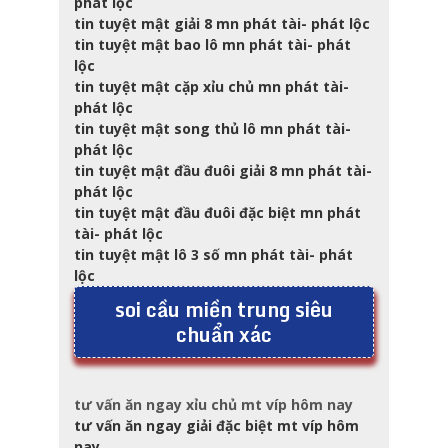
phát lộc
tin tuyệt mật giải 8 mn phát tài- phát lộc
tin tuyệt mật bao lô mn phát tài- phát
lộc
tin tuyệt mật cặp xỉu chủ mn phát tài-
phát lộc
tin tuyệt mật song thủ lô mn phát tài-
phát lộc
tin tuyệt mật đầu đuôi giải 8 mn phát tài-
phát lộc
tin tuyệt mật đầu đuôi đặc biệt mn phát
tài- phát lộc
tin tuyệt mật lô 3 số mn phát tài- phát
lộc
soi cầu miền trung siêu
chuẩn xác
tư vấn ăn ngay xỉu chủ mt víp hôm nay
tư vấn ăn ngay giải đặc biệt mt víp hôm
nay