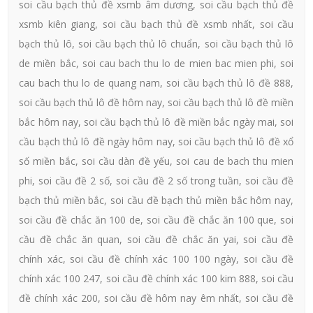
soi cầu bạch thủ đề xsmb âm dương
,
soi cầu bạch thủ đề
xsmb kiên giang
,
soi cầu bạch thủ đề xsmb nhất
,
soi cầu
bạch thủ lô
,
soi cầu bạch thủ lô chuẩn
,
soi cầu bạch thủ lô
de miền bắc
,
soi cau bach thu lo de mien bac mien phi
,
soi
cau bach thu lo de quang nam
,
soi cầu bạch thủ lô đề 888
,
soi cầu bạch thủ lô đề hôm nay
,
soi cầu bạch thủ lô đề miền
bắc hôm nay
,
soi cầu bạch thủ lô đề miền bắc ngày mai
,
soi
cầu bạch thủ lô đề ngày hôm nay
,
soi cầu bạch thủ lô đề xổ
số miền bắc
,
soi cầu dàn đề yếu
,
soi cau de bach thu mien
phi
,
soi cầu đề 2 số
,
soi cầu đề 2 số trong tuần
,
soi cầu đề
bạch thủ miền bắc
,
soi cầu đề bạch thủ miền bắc hôm nay
,
soi cầu đề chắc ăn 100 de
,
soi cầu đề chắc ăn 100 que
,
soi
cầu đề chắc ăn quan
,
soi cầu đề chắc ăn yai
,
soi cầu đề
chính xác
,
soi cầu đề chính xác 100 100 ngày
,
soi cầu đề
chính xác 100 247
,
soi cầu đề chính xác 100 kim 888
,
soi cầu
đề chính xác 200
,
soi cầu đề hôm nay êm nhất
,
soi cầu đề