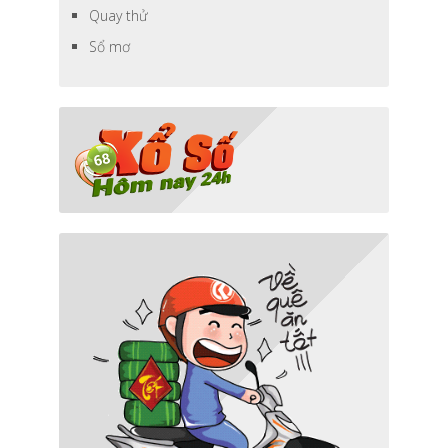
Quay thử
Sổ mơ