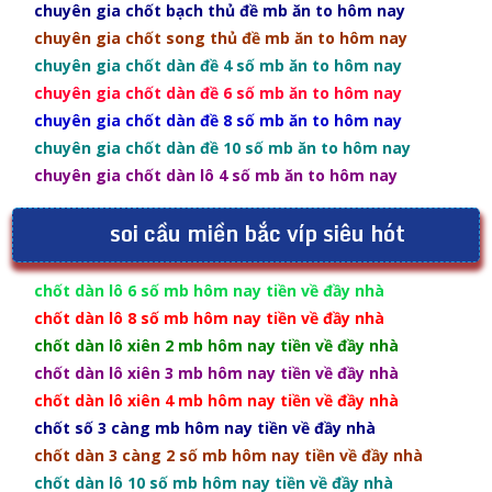
chuyên gia chốt bạch thủ đề mb ăn to hôm nay
chuyên gia chốt song thủ đề mb ăn to hôm nay
chuyên gia chốt dàn đề 4 số mb ăn to hôm nay
chuyên gia chốt dàn đề 6 số mb ăn to hôm nay
chuyên gia chốt dàn đề 8 số mb ăn to hôm nay
chuyên gia chốt dàn đề 10 số mb ăn to hôm nay
chuyên gia chốt dàn lô 4 số mb ăn to hôm nay
soi cầu miền bắc víp siêu hót
chốt dàn lô 6 số mb hôm nay tiền về đầy nhà
chốt dàn lô 8 số mb hôm nay tiền về đầy nhà
chốt dàn lô xiên 2 mb hôm nay tiền về đầy nhà
chốt dàn lô xiên 3 mb hôm nay tiền về đầy nhà
chốt dàn lô xiên 4 mb hôm nay tiền về đầy nhà
chốt số 3 càng mb hôm nay tiền về đầy nhà
chốt dàn 3 càng 2 số mb hôm nay tiền về đầy nhà
chốt dàn lô 10 số mb hôm nay tiền về đầy nhà