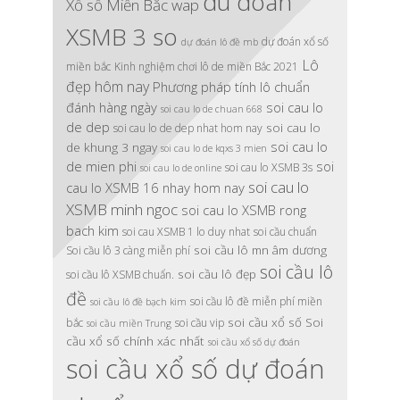
du doan
Xổ số Miền Bắc wap
XSMB 3 so
dự đoán xổ số
dự đoán lô đề mb
Lô
miền bắc
Kinh nghiệm chơi lô de miền Bắc 2021
đẹp hôm nay
Phương pháp tính lô chuẩn
đánh hàng ngày
soi cau lo
soi cau lo de chuan 668
de dep
soi cau lo
soi cau lo de dep nhat hom nay
soi cau lo
de khung 3 ngay
soi cau lo de kqxs 3 mien
de mien phi
soi
soi cau lo XSMB 3s
soi cau lo de online
soi cau lo
cau lo XSMB 16 nhay hom nay
XSMB minh ngoc
soi cau lo XSMB rong
bach kim
soi cau XSMB 1 lo duy nhat
soi cầu chuẩn
soi cầu lô mn âm dương
Soi cầu lô 3 càng miễn phí
soi cầu lô
soi cầu lô đẹp
soi cầu lô XSMB chuẩn.
đề
soi cầu lô đề miễn phí miền
soi cầu lô đề bạch kim
soi cầu xổ số
Soi
bắc
soi cầu vip
soi cầu miền Trung
cầu xổ số chính xác nhất
soi cầu xổ số dự đoán
soi cầu xổ số dự đoán