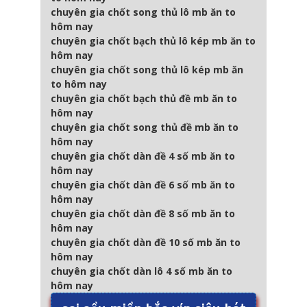
chuyên gia chốt song thủ lô mb ăn to
hôm nay
chuyên gia chốt bạch thủ lô kép mb ăn to
hôm nay
chuyên gia chốt song thủ lô kép mb ăn
to hôm nay
chuyên gia chốt bạch thủ đề mb ăn to
hôm nay
chuyên gia chốt song thủ đề mb ăn to
hôm nay
chuyên gia chốt dàn đề 4 số mb ăn to
hôm nay
chuyên gia chốt dàn đề 6 số mb ăn to
hôm nay
chuyên gia chốt dàn đề 8 số mb ăn to
hôm nay
chuyên gia chốt dàn đề 10 số mb ăn to
hôm nay
chuyên gia chốt dàn lô 4 số mb ăn to
hôm nay