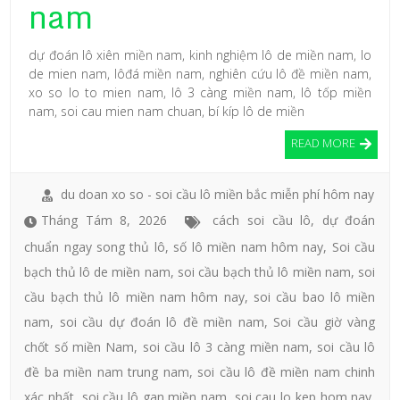
nam
dự đoán lô xiên miền nam, kinh nghiệm lô de miền nam, lo
de mien nam, lôđá miền nam, nghiên cứu lô đề miền nam,
xo so lo to mien nam, lô 3 càng miền nam, lô tốp miền
nam, soi cau mien nam chuan, bí kíp lô de miền
READ MORE
du doan xo so - soi cầu lô miền bắc miễn phí hôm nay
Tháng Tám 8, 2026
cách soi cầu lô
,
dự đoán
chuẩn ngay song thủ lô
,
số lô miền nam hôm nay
,
Soi cầu
bạch thủ lô de miền nam
,
soi cầu bạch thủ lô miền nam
,
soi
cầu bạch thủ lô miền nam hôm nay
,
soi cầu bao lô miền
nam
,
soi cầu dự đoán lô đề miền nam
,
Soi cầu giờ vàng
chốt số miền Nam
,
soi cầu lô 3 càng miền nam
,
soi cầu lô
đề ba miền nam trung nam
,
soi cầu lô đề miền nam chinh
xác nhất
,
soi cầu lô gan miền nam
,
soi cau lo kep hom nay
,