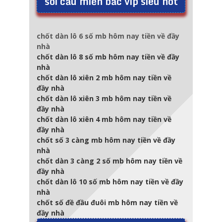
soi cầu miền bắc víp siêu hót
chốt dàn lô 6 số mb hôm nay tiền về đầy
nhà
chốt dàn lô 8 số mb hôm nay tiền về đầy
nhà
chốt dàn lô xiên 2 mb hôm nay tiền về
đầy nhà
chốt dàn lô xiên 3 mb hôm nay tiền về
đầy nhà
chốt dàn lô xiên 4 mb hôm nay tiền về
đầy nhà
chốt số 3 càng mb hôm nay tiền về đầy
nhà
chốt dàn 3 càng 2 số mb hôm nay tiền về
đầy nhà
chốt dàn lô 10 số mb hôm nay tiền về đầy
nhà
chốt số đề đầu đuôi mb hôm nay tiền về
đầy nhà