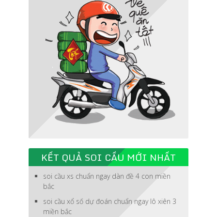
KẾT QUẢ SOI CẦU MỚI NHẤT
soi cầu xs chuẩn ngay dàn đề 4 con miền
bắc
soi cầu xổ số dự đoán chuẩn ngay lô xiên 3
miền bắc