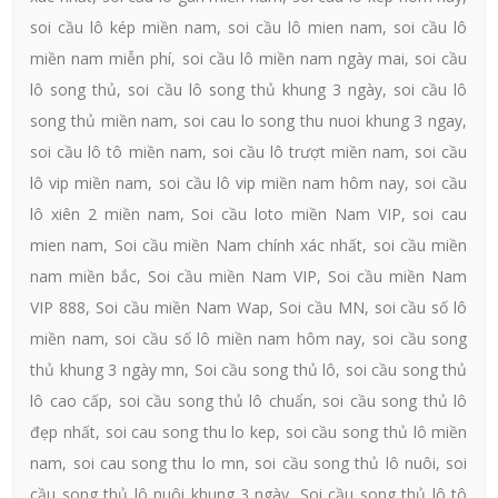
soi cầu lô kép miền nam
,
soi cầu lô mien nam
,
soi cầu lô
miền nam miễn phí
,
soi cầu lô miền nam ngày mai
,
soi cầu
lô song thủ
,
soi cầu lô song thủ khung 3 ngày
,
soi cầu lô
song thủ miền nam
,
soi cau lo song thu nuoi khung 3 ngay
,
soi cầu lô tô miền nam
,
soi cầu lô trượt miền nam
,
soi cầu
lô vip miền nam
,
soi cầu lô vip miền nam hôm nay
,
soi cầu
lô xiên 2 miền nam
,
Soi cầu loto miền Nam VIP
,
soi cau
mien nam
,
Soi cầu miền Nam chính xác nhất
,
soi cầu miền
nam miền bắc
,
Soi cầu miền Nam VIP
,
Soi cầu miền Nam
VIP 888
,
Soi cầu miền Nam Wap
,
Soi cầu MN
,
soi cầu số lô
miền nam
,
soi cầu số lô miền nam hôm nay
,
soi cầu song
thủ khung 3 ngày mn
,
Soi cầu song thủ lô
,
soi cầu song thủ
lô cao cấp
,
soi cầu song thủ lô chuẩn
,
soi cầu song thủ lô
đẹp nhất
,
soi cau song thu lo kep
,
soi cầu song thủ lô miền
nam
,
soi cau song thu lo mn
,
soi cầu song thủ lô nuôi
,
soi
cầu song thủ lô nuôi khung 3 ngày
,
Soi cầu song thủ lô tô