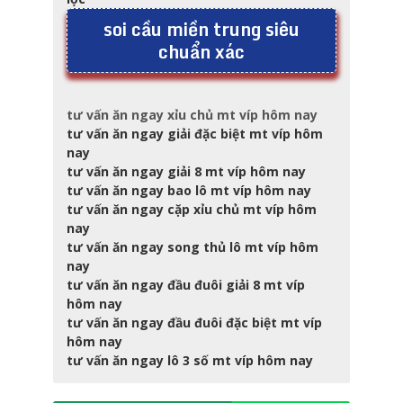
soi cầu miền trung siêu
chuẩn xác
tư vấn ăn ngay xỉu chủ mt víp hôm nay
tư vấn ăn ngay giải đặc biệt mt víp hôm
nay
tư vấn ăn ngay giải 8 mt víp hôm nay
tư vấn ăn ngay bao lô mt víp hôm nay
tư vấn ăn ngay cặp xỉu chủ mt víp hôm
nay
tư vấn ăn ngay song thủ lô mt víp hôm
nay
tư vấn ăn ngay đầu đuôi giải 8 mt víp
hôm nay
tư vấn ăn ngay đầu đuôi đặc biệt mt víp
hôm nay
tư vấn ăn ngay lô 3 số mt víp hôm nay