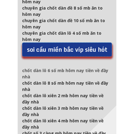
hôm nay
chuyên gia chốt dàn đề 8 số mb ăn to
hôm nay
chuyên gia chốt dàn đề 10 số mb ăn to
hôm nay
chuyên gia chốt dàn lô 4 số mb ăn to
hôm nay
soi cầu miền bắc víp siêu hót
chốt dàn lô 6 số mb hôm nay tiền về đầy
nhà
chốt dàn lô 8 số mb hôm nay tiền về đầy
nhà
chốt dàn lô xiên 2 mb hôm nay tiền về
đầy nhà
chốt dàn lô xiên 3 mb hôm nay tiền về
đầy nhà
chốt dàn lô xiên 4 mb hôm nay tiền về
đầy nhà
chốt số 3 càng mb hôm nay tiền về đầy