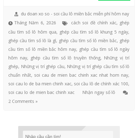
du doan xo so - soi cầu lô miền bắc miễn phí hôm nay
Tháng Năm 6, 2026
cách soi đề chính xác
,
ghép
cầu tìm số lô hôm qua
,
ghép cầu tìm số lô khung 5 ngày
,
ghép cầu tìm số lô là gì
,
ghép cầu tìm số lô miền bắc
,
ghép
cầu tìm số lô miền bắc hôm nay
,
ghép cầu tìm số lô ngày
hôm nay
,
ghép cầu tìm số lô truyền thống
,
Những vị trí
ghép
,
Những vị trí ghép cầu
,
Những vị trí ghép cầu tìm số lô
chuẩn nhất
,
soi cau de mien bac chinh xac nhat hom nay
,
soi cau lo de ba mien chinh xac
,
soi cầu lô de chính xác 100
,
soi cau lo de mien bac chinh xac
Nhận ngay số lô
2 Comments »