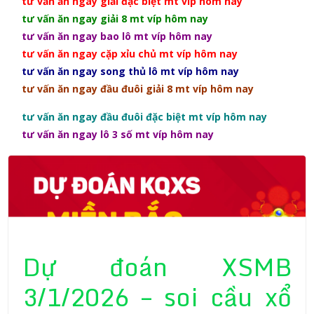
tư vấn ăn ngay giải đặc biệt mt víp hôm nay
tư vấn ăn ngay giải 8 mt víp hôm nay
tư vấn ăn ngay bao lô mt víp hôm nay
tư vấn ăn ngay cặp xỉu chủ mt víp hôm nay
tư vấn ăn ngay song thủ lô mt víp hôm nay
tư vấn ăn ngay đầu đuôi giải 8 mt víp hôm nay
tư vấn ăn ngay đầu đuôi đặc biệt mt víp hôm nay
tư vấn ăn ngay lô 3 số mt víp hôm nay
Dự đoán XSMB
3/1/2026 – soi cầu xổ