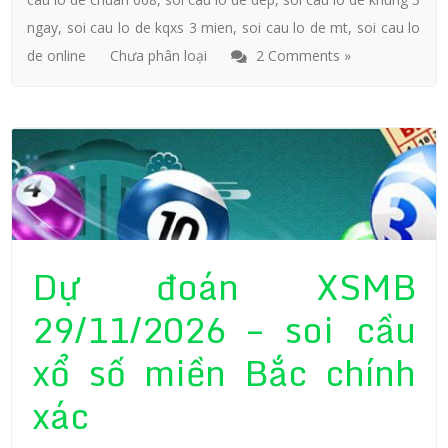
ngay
,
soi cau lo de kqxs 3 mien
,
soi cau lo de mt
,
soi cau lo
de online
Chưa phân loại
2 Comments »
Dự đoán XSMB
29/11/2026 – soi cầu
xổ số miền Bắc chính
xác