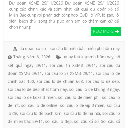
Dự đoán XSMB 29/11/2026 Dự đoán XSMB 29/11/2026
cung cấp chính xác và sớm nhất kết quả dự đoán xổ số
Miền Bắc cùng với phân tích tổng hợp GĐB, lô VIP, lô gan, lô
xiên, bạch thủ, song thủ giúp anh em có thêm căn cứ để
chọn những
READ MORE
du doan xo so - soi cầu lô miền bắc miễn phí hôm nay
Tháng Năm 6, 2026
quay thử kqxsmb hôm nay
,
sổ
kết quả ngày 29/11
,
soi cau 1h XSMB 29/11
,
soi cau du
đoan XSMB 29/11
,
soi cau lo 3s XSMB 29/11
,
soi cầu lô de
chính xác 100
,
soi cau lo de chuan 668
,
soi cau lo de dep
,
soi cau lo de dep nhat hom nay
,
soi cau lo de khung 3 ngay
,
soi cau lo de kqxs 3 mien
,
soi cau lo de mien phi
,
soi cau lo
de mt
,
soi cau lo de online
,
soi cau lo de vip 3 mien
,
soi cầu
lô đề
,
soi cầu lô đề bạch kim
,
soi cầu lô đề hà nội
,
soi cầu lô
đề miền bắc 29/11
,
soi cầu lô đẹp
,
soi cầu xổ số
,
Soi cầu xổ