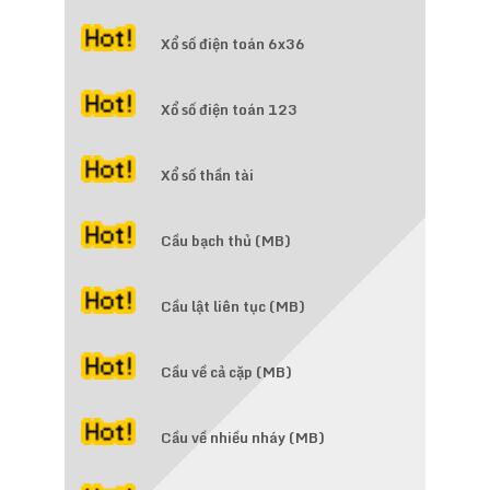
Xổ số điện toán 6x36
Xổ số điện toán 123
Xổ số thần tài
Cầu bạch thủ (MB)
Cầu lật liên tục (MB)
Cầu về cả cặp (MB)
Cầu về nhiều nháy (MB)