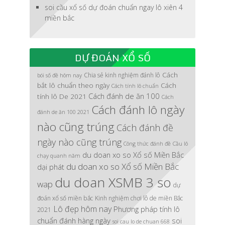
soi cầu xổ số dự đoán chuẩn ngay lô xiên 4
miền bắc
DỰ ĐOÁN XỔ SỐ
Cách
Chia sẻ kinh nghiệm đánh lô
bói số đề hôm nay
bắt lô chuẩn theo ngày
Cách
Cách tính lô chuẩn
Cách đánh de ăn 100
tính lô De 2021
Cách
Cách đánh lô ngày
đánh de ăn 100 2021
nào cũng trúng
Cách đánh đề
ngày nào cũng trúng
Công thức đánh đề
Cầu lô
du doan xo so Xổ số Miền Bắc
chạy quanh năm
du doan xo so Xổ số Miền Bắc
dại phát
du doan XSMB 3 so
wap
dự
đoán xổ số miền bắc
Kinh nghiệm chơi lô de miền Bắc
Lô đẹp hôm nay
Phương pháp tính lô
2021
chuẩn đánh hàng ngày
soi
soi cau lo de chuan 668