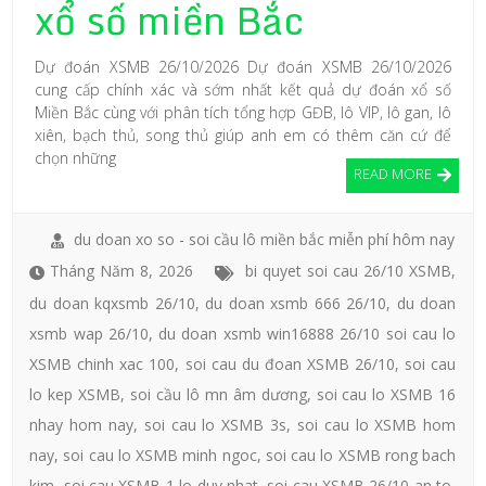
xổ số miền Bắc
Dự đoán XSMB 26/10/2026 Dự đoán XSMB 26/10/2026
cung cấp chính xác và sớm nhất kết quả dự đoán xổ số
Miền Bắc cùng với phân tích tổng hợp GĐB, lô VIP, lô gan, lô
xiên, bạch thủ, song thủ giúp anh em có thêm căn cứ để
chọn những
READ MORE
du doan xo so - soi cầu lô miền bắc miễn phí hôm nay
Tháng Năm 8, 2026
bi quyet soi cau 26/10 XSMB
,
du doan kqxsmb 26/10
,
du doan xsmb 666 26/10
,
du doan
xsmb wap 26/10
,
du doan xsmb win16888 26/10 soi cau lo
XSMB chinh xac 100
,
soi cau du đoan XSMB 26/10
,
soi cau
lo kep XSMB
,
soi cầu lô mn âm dương
,
soi cau lo XSMB 16
nhay hom nay
,
soi cau lo XSMB 3s
,
soi cau lo XSMB hom
nay
,
soi cau lo XSMB minh ngoc
,
soi cau lo XSMB rong bach
kim
,
soi cau XSMB 1 lo duy nhat
,
soi cau XSMB 26/10 an to
,