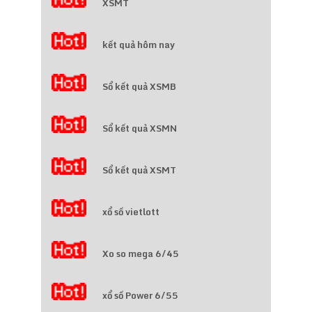
XSMT
kết quả hôm nay
Sổ kết quả XSMB
Sổ kết quả XSMN
Sổ kết quả XSMT
xổ số vietlott
Xo so mega 6/45
xổ số Power 6/55