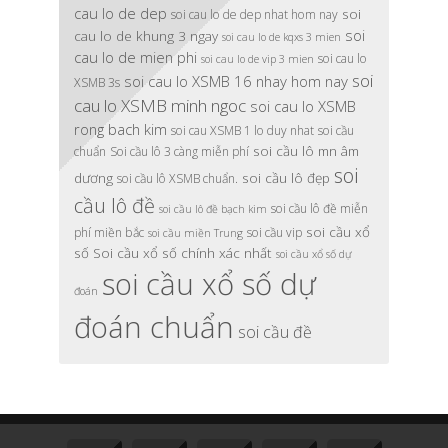
cau lo de dep
soi
soi cau lo de dep nhat hom nay
soi
cau lo de khung 3 ngay
soi cau lo de kqxs 3 mien
cau lo de mien phi
soi cau lo
soi cau lo de vip 3 mien
soi
soi cau lo XSMB 16 nhay hom nay
XSMB 3s
cau lo XSMB minh ngoc
soi cau lo XSMB
rong bach kim
soi cau XSMB 1 lo duy nhat
soi cầu
soi cầu lô mn âm
chuẩn
Soi cầu lô 3 càng miễn phí
soi
dương
soi cầu lô đẹp
soi cầu lô XSMB chuẩn.
cầu lô đề
soi cầu lô đề miễn
soi cầu lô đề bạch kim
soi cầu xổ
phí miền bắc
soi cầu vip
soi cầu miền Trung
số
Soi cầu xổ số chính xác nhất
soi cầu xổ số dự
soi cầu xổ số dự
đoán
đoán chuẩn
soi cầu đề