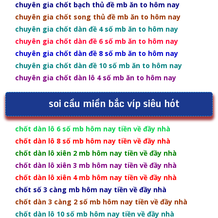
chuyên gia chốt bạch thủ đề mb ăn to hôm nay
chuyên gia chốt song thủ đề mb ăn to hôm nay
chuyên gia chốt dàn đề 4 số mb ăn to hôm nay
chuyên gia chốt dàn đề 6 số mb ăn to hôm nay
chuyên gia chốt dàn đề 8 số mb ăn to hôm nay
chuyên gia chốt dàn đề 10 số mb ăn to hôm nay
chuyên gia chốt dàn lô 4 số mb ăn to hôm nay
soi cầu miền bắc víp siêu hót
chốt dàn lô 6 số mb hôm nay tiền về đầy nhà
chốt dàn lô 8 số mb hôm nay tiền về đầy nhà
chốt dàn lô xiên 2 mb hôm nay tiền về đầy nhà
chốt dàn lô xiên 3 mb hôm nay tiền về đầy nhà
chốt dàn lô xiên 4 mb hôm nay tiền về đầy nhà
chốt số 3 càng mb hôm nay tiền về đầy nhà
chốt dàn 3 càng 2 số mb hôm nay tiền về đầy nhà
chốt dàn lô 10 số mb hôm nay tiền về đầy nhà