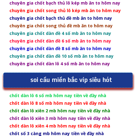
chuyên gia chốt bạch thủ lô kép mb ăn to hôm nay
chuyên gia chốt song thủ lô kép mb ăn to hôm nay
chuyên gia chốt bạch thủ đề mb ăn to hôm nay
chuyên gia chốt song thủ đề mb ăn to hôm nay
chuyên gia chốt dàn đề 4 số mb ăn to hôm nay
chuyên gia chốt dàn đề 6 số mb ăn to hôm nay
chuyên gia chốt dàn đề 8 số mb ăn to hôm nay
chuyên gia chốt dàn đề 10 số mb ăn to hôm nay
chuyên gia chốt dàn lô 4 số mb ăn to hôm nay
soi cầu miền bắc víp siêu hót
chốt dàn lô 6 số mb hôm nay tiền về đầy nhà
chốt dàn lô 8 số mb hôm nay tiền về đầy nhà
chốt dàn lô xiên 2 mb hôm nay tiền về đầy nhà
chốt dàn lô xiên 3 mb hôm nay tiền về đầy nhà
chốt dàn lô xiên 4 mb hôm nay tiền về đầy nhà
chốt số 3 càng mb hôm nay tiền về đầy nhà