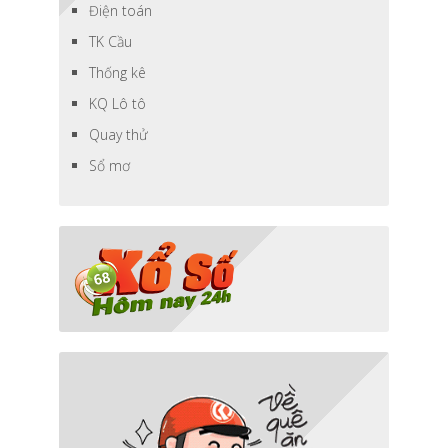
Điện toán
TK Cầu
Thống kê
KQ Lô tô
Quay thử
Sổ mơ