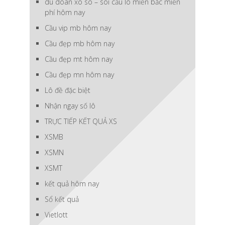
du doan xo so – soi cầu lô miền bắc miễn
phí hôm nay
Cầu vip mb hôm nay
Cầu đẹp mb hôm nay
Cầu đẹp mt hôm nay
Cầu đẹp mn hôm nay
Lô đề đặc biệt
Nhận ngay số lô
TRỰC TIẾP KẾT QUẢ XS
XSMB
XSMN
XSMT
kết quả hôm nay
Sổ kết quả
Vietlott