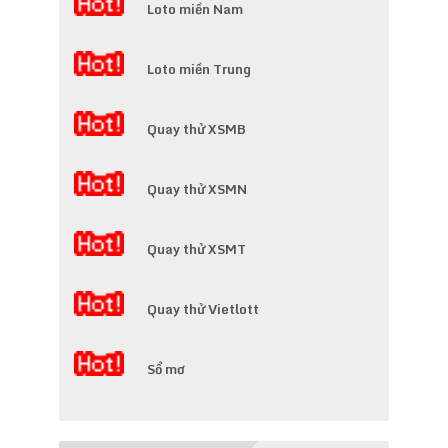
Loto miền Nam
Loto miền Trung
Quay thử XSMB
Quay thử XSMN
Quay thử XSMT
Quay thử Vietlott
Sổ mơ