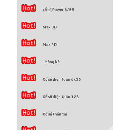
xổ số Power 6/55
Max 3D
Max 4D
Thống kê
Xổ số điện toán 6x36
Xổ số điện toán 123
Xổ số thần tài