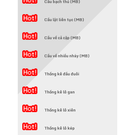
Cầu bạch thủ (MB)
Cầu lật liên tục (MB)
Cầu về cả cặp (MB)
Cầu về nhiều nháy (MB)
Thống kê đầu đuôi
Thống kê lô gan
Thống kê lô xiên
Thống kê lô kép