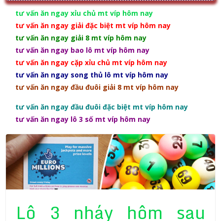
tư vấn ăn ngay xỉu chủ mt víp hôm nay
tư vấn ăn ngay giải đặc biệt mt víp hôm nay
tư vấn ăn ngay giải 8 mt víp hôm nay
tư vấn ăn ngay bao lô mt víp hôm nay
tư vấn ăn ngay cặp xỉu chủ mt víp hôm nay
tư vấn ăn ngay song thủ lô mt víp hôm nay
tư vấn ăn ngay đầu đuôi giải 8 mt víp hôm nay
tư vấn ăn ngay đầu đuôi đặc biệt mt víp hôm nay
tư vấn ăn ngay lô 3 số mt víp hôm nay
Lô 3 nháy hôm sau