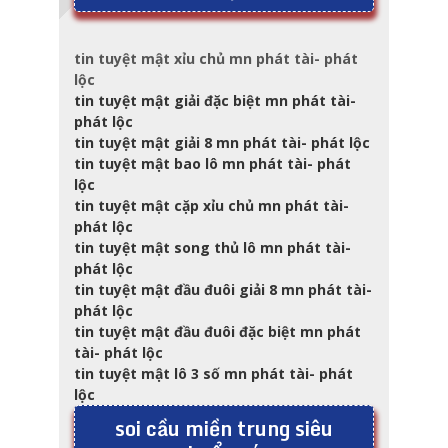
tin tuyệt mật xỉu chủ mn phát tài- phát
lộc
tin tuyệt mật giải đặc biệt mn phát tài-
phát lộc
tin tuyệt mật giải 8 mn phát tài- phát lộc
tin tuyệt mật bao lô mn phát tài- phát
lộc
tin tuyệt mật cặp xỉu chủ mn phát tài-
phát lộc
tin tuyệt mật song thủ lô mn phát tài-
phát lộc
tin tuyệt mật đầu đuôi giải 8 mn phát tài-
phát lộc
tin tuyệt mật đầu đuôi đặc biệt mn phát
tài- phát lộc
tin tuyệt mật lô 3 số mn phát tài- phát
lộc
soi cầu miền trung siêu