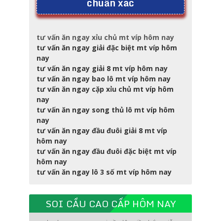
chuẩn xác
tư vấn ăn ngay xỉu chủ mt víp hôm nay
tư vấn ăn ngay giải đặc biệt mt víp hôm
nay
tư vấn ăn ngay giải 8 mt víp hôm nay
tư vấn ăn ngay bao lô mt víp hôm nay
tư vấn ăn ngay cặp xỉu chủ mt víp hôm
nay
tư vấn ăn ngay song thủ lô mt víp hôm
nay
tư vấn ăn ngay đầu đuôi giải 8 mt víp
hôm nay
tư vấn ăn ngay đầu đuôi đặc biệt mt víp
hôm nay
tư vấn ăn ngay lô 3 số mt víp hôm nay
SOI CẦU CAO CẤP HÔM NAY