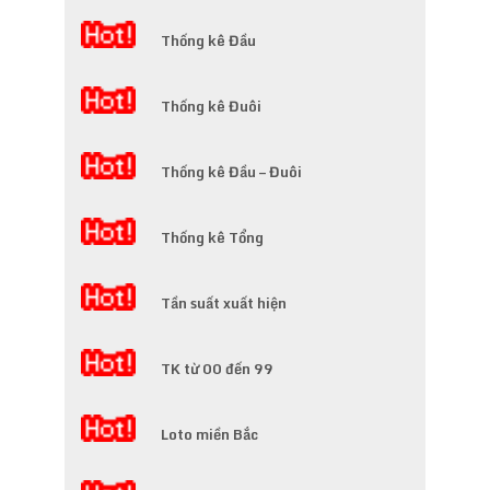
Thống kê Đầu
Thống kê Đuôi
Thống kê Đầu – Đuôi
Thống kê Tổng
Tần suất xuất hiện
TK từ 00 đến 99
Loto miền Bắc