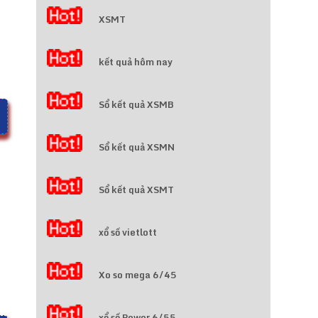
XSMT
kết quả hôm nay
Sổ kết quả XSMB
Sổ kết quả XSMN
Sổ kết quả XSMT
xổ số vietlott
Xo so mega 6/45
xổ số Power 6/55