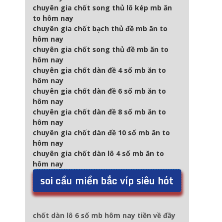
chuyên gia chốt song thủ lô kép mb ăn
to hôm nay
chuyên gia chốt bạch thủ đề mb ăn to
hôm nay
chuyên gia chốt song thủ đề mb ăn to
hôm nay
chuyên gia chốt dàn đề 4 số mb ăn to
hôm nay
chuyên gia chốt dàn đề 6 số mb ăn to
hôm nay
chuyên gia chốt dàn đề 8 số mb ăn to
hôm nay
chuyên gia chốt dàn đề 10 số mb ăn to
hôm nay
chuyên gia chốt dàn lô 4 số mb ăn to
hôm nay
soi cầu miền bắc víp siêu hót
chốt dàn lô 6 số mb hôm nay tiền về đầy