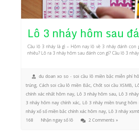
Lô 3 nháy hôm sau đán
Cầu lô 3 nháy là gì – Hôm nay lô về 3 nháy đánh con gì
nhiêu? Lô ra 3 nháy hôm sau đánh con gì? Cầu lô 3 nhá
du doan xo so - soi cầu lô miền bắc miễn phí h
trúng
,
Cách soi cầu lô miền Bắc
,
Chốt soi cầu XSMB
,
Lô
chính xác nhất hôm nay
,
Lô 3 nháy hôm sau
,
Lô 3 nháy
3 nháy hôm nay chính xác
,
Lô 3 nháy miền trung hôm 
nháy xổ số miền bắc chính xác hôm nay
,
Lô 3 nháy xsmt
168
Nhận ngay số lô
2 Comments »