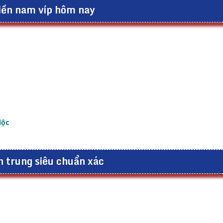
iền nam víp hôm nay
c
lộc
n trung siêu chuẩn xác