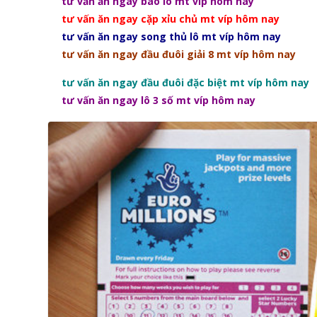
tư vấn ăn ngay bao lô mt víp hôm nay
tư vấn ăn ngay cặp xỉu chủ mt víp hôm nay
tư vấn ăn ngay song thủ lô mt víp hôm nay
tư vấn ăn ngay đầu đuôi giải 8 mt víp hôm nay
tư vấn ăn ngay đầu đuôi đặc biệt mt víp hôm nay
tư vấn ăn ngay lô 3 số mt víp hôm nay