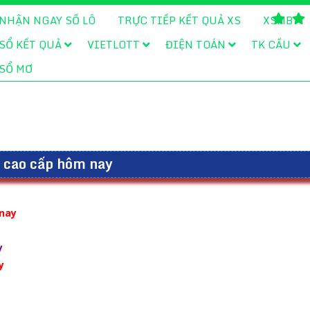
NHẬN NGAY SỐ LÔ
TRỰC TIẾP KẾT QUẢ XS
XSMB
SỔ KẾT QUẢ
VIETLOTT
ĐIỆN TOÁN
TK CẦU
SỔ MƠ
u cao cấp hôm nay
 nay
y
y