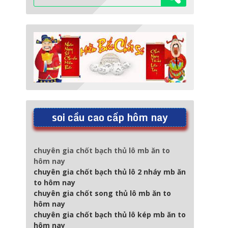
kiếm
cho:
soi cầu cao cấp hôm nay
chuyên gia chốt bạch thủ lô mb ăn to
hôm nay
chuyên gia chốt bạch thủ lô 2 nháy mb ăn
to hôm nay
chuyên gia chốt song thủ lô mb ăn to
hôm nay
chuyên gia chốt bạch thủ lô kép mb ăn to
hôm nay