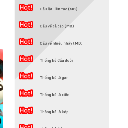
Cầu lật liên tục (MB)
Cầu về cả cặp (MB)
Cầu về nhiều nháy (MB)
Thống kê đầu đuôi
Thống kê lô gan
Thống kê lô xiên
Thống kê lô kép