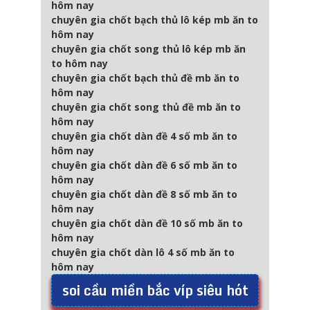
hôm nay
chuyên gia chốt bạch thủ lô kép mb ăn to
hôm nay
chuyên gia chốt song thủ lô kép mb ăn
to hôm nay
chuyên gia chốt bạch thủ đề mb ăn to
hôm nay
chuyên gia chốt song thủ đề mb ăn to
hôm nay
chuyên gia chốt dàn đề 4 số mb ăn to
hôm nay
chuyên gia chốt dàn đề 6 số mb ăn to
hôm nay
chuyên gia chốt dàn đề 8 số mb ăn to
hôm nay
chuyên gia chốt dàn đề 10 số mb ăn to
hôm nay
chuyên gia chốt dàn lô 4 số mb ăn to
hôm nay
soi cầu miền bắc víp siêu hót