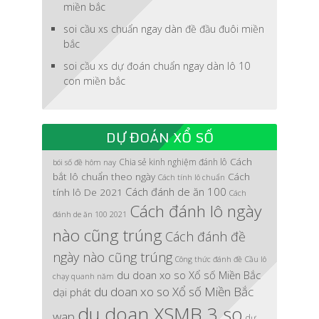
miền bắc
soi cầu xs chuẩn ngay dàn đề đầu đuôi miền
bắc
soi cầu xs dự đoán chuẩn ngay dàn lô 10
con miền bắc
DỰ ĐOÁN XỔ SỐ
Cách
Chia sẻ kinh nghiệm đánh lô
bói số đề hôm nay
bắt lô chuẩn theo ngày
Cách
Cách tính lô chuẩn
Cách đánh de ăn 100
tính lô De 2021
Cách
Cách đánh lô ngày
đánh de ăn 100 2021
nào cũng trúng
Cách đánh đề
ngày nào cũng trúng
Công thức đánh đề
Cầu lô
du doan xo so Xổ số Miền Bắc
chạy quanh năm
du doan xo so Xổ số Miền Bắc
dại phát
du doan XSMB 3 so
wap
dự