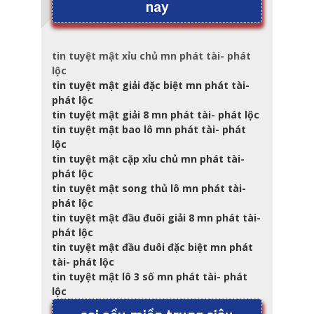
nay
tin tuyệt mật xỉu chủ mn phát tài- phát
lộc
tin tuyệt mật giải đặc biệt mn phát tài-
phát lộc
tin tuyệt mật giải 8 mn phát tài- phát lộc
tin tuyệt mật bao lô mn phát tài- phát
lộc
tin tuyệt mật cặp xỉu chủ mn phát tài-
phát lộc
tin tuyệt mật song thủ lô mn phát tài-
phát lộc
tin tuyệt mật đầu đuôi giải 8 mn phát tài-
phát lộc
tin tuyệt mật đầu đuôi đặc biệt mn phát
tài- phát lộc
tin tuyệt mật lô 3 số mn phát tài- phát
lộc