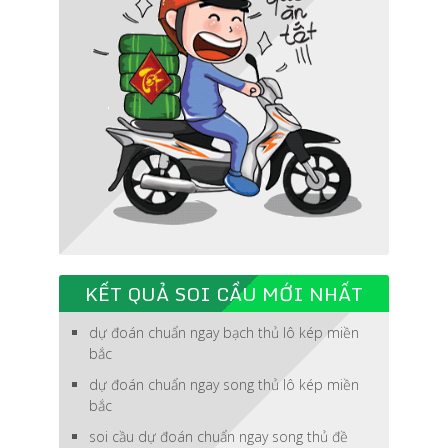
KẾT QUẢ SOI CẦU MỚI NHẤT
dự đoán chuẩn ngay bạch thủ lô kép miền
bắc
dự đoán chuẩn ngay song thủ lô kép miền
bắc
soi cầu dự đoán chuẩn ngay song thủ đề