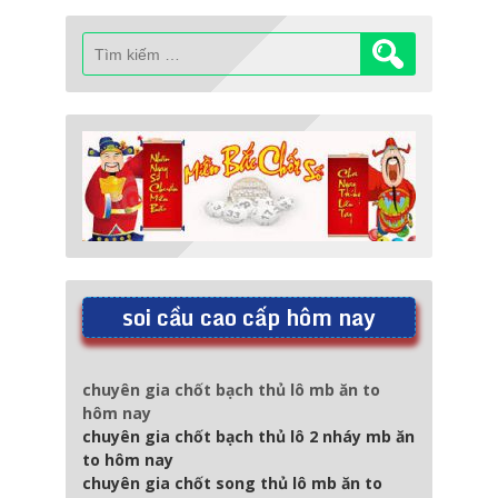
Tìm
kiếm
cho:
soi cầu cao cấp hôm nay
chuyên gia chốt bạch thủ lô mb ăn to
hôm nay
chuyên gia chốt bạch thủ lô 2 nháy mb ăn
to hôm nay
chuyên gia chốt song thủ lô mb ăn to