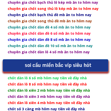
chuyên gia chốt bạch thủ lô kép mb ăn to hôm nay
chuyên gia chốt song thủ lô kép mb ăn to hôm nay
chuyên gia chốt bạch thủ đề mb ăn to hôm nay
chuyên gia chốt song thủ đề mb ăn to hôm nay
chuyên gia chốt dàn đề 4 số mb ăn to hôm nay
chuyên gia chốt dàn đề 6 số mb ăn to hôm nay
chuyên gia chốt dàn đề 8 số mb ăn to hôm nay
chuyên gia chốt dàn đề 10 số mb ăn to hôm nay
chuyên gia chốt dàn lô 4 số mb ăn to hôm nay
soi cầu miền bắc víp siêu hót
chốt dàn lô 6 số mb hôm nay tiền về đầy nhà
chốt dàn lô 8 số mb hôm nay tiền về đầy nhà
chốt dàn lô xiên 2 mb hôm nay tiền về đầy nhà
chốt dàn lô xiên 3 mb hôm nay tiền về đầy nhà
chốt dàn lô xiên 4 mb hôm nay tiền về đầy nhà
chốt số 3 càng mb hôm nay tiền về đầy nhà