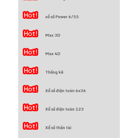
xổ số Power 6/55
Max 3D
Max 4D
Thống kê
Xổ số điện toán 6x36
Xổ số điện toán 123
Xổ số thần tài