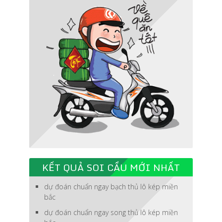
KẾT QUẢ SOI CẦU MỚI NHẤT
dự đoán chuẩn ngay bạch thủ lô kép miền
bắc
dự đoán chuẩn ngay song thủ lô kép miền