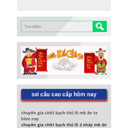
Tìm
kiếm
cho:
soi cầu cao cấp hôm nay
chuyên gia chốt bạch thủ lô mb ăn to
hôm nay
chuyên gia chốt bạch thủ lô 2 nháy mb ăn