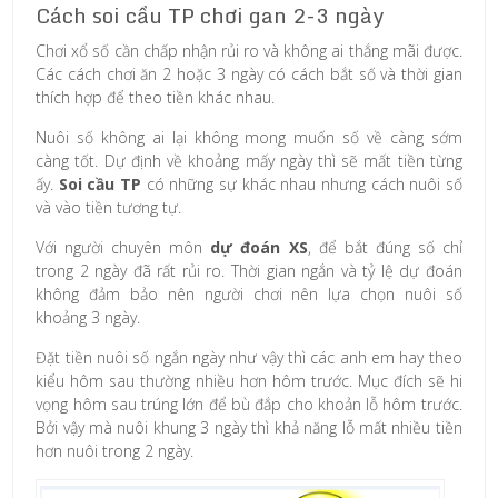
Cách soi cầu TP chơi gan 2-3 ngày
Chơi xổ số cần chấp nhận rủi ro và không ai thắng mãi được.
Các cách chơi ăn 2 hoặc 3 ngày có cách bắt số và thời gian
thích hợp để theo tiền khác nhau.
Nuôi số không ai lại không mong muốn số về càng sớm
càng tốt. Dự định về khoảng mấy ngày thì sẽ mất tiền từng
ấy.
Soi cầu TP
có những sự khác nhau nhưng cách nuôi số
và vào tiền tương tự.
Với người chuyên môn
dự đoán XS
, để bắt đúng số chỉ
trong 2 ngày đã rất rủi ro. Thời gian ngắn và tỷ lệ dự đoán
không đảm bảo nên người chơi nên lựa chọn nuôi số
khoảng 3 ngày.
Đặt tiền nuôi số ngắn ngày như vậy thì các anh em hay theo
kiểu hôm sau thường nhiều hơn hôm trước. Mục đích sẽ hi
vọng hôm sau trúng lớn để bù đắp cho khoản lỗ hôm trước.
Bởi vậy mà nuôi khung 3 ngày thì khả năng lỗ mất nhiều tiền
hơn nuôi trong 2 ngày.