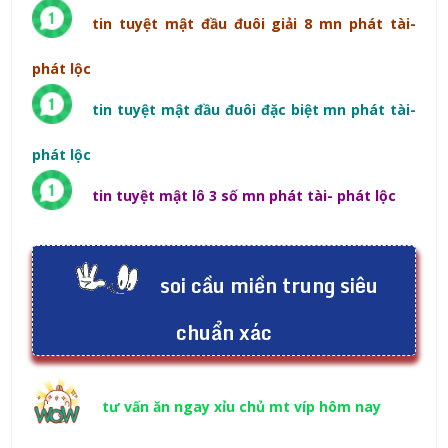
tin tuyệt mật đầu đuôi giải 8 mn phát tài-
phát lộc
tin tuyệt mật đầu đuôi đặc biệt mn phát tài-
phát lộc
tin tuyệt mật lô 3 số mn phát tài- phát lộc
soi cầu miền trung siêu
chuẩn xác
tư vấn ăn ngay xỉu chủ mt víp hôm nay