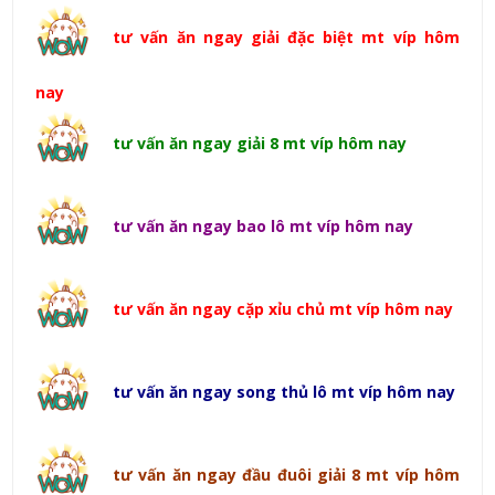
tư vấn ăn ngay giải đặc biệt mt víp hôm
nay
tư vấn ăn ngay giải 8 mt víp hôm nay
tư vấn ăn ngay bao lô mt víp hôm nay
tư vấn ăn ngay cặp xỉu chủ mt víp hôm nay
tư vấn ăn ngay song thủ lô mt víp hôm nay
tư vấn ăn ngay đầu đuôi giải 8 mt víp hôm