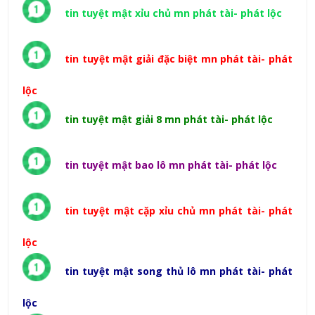
tin tuyệt mật xỉu chủ mn phát tài- phát lộc
tin tuyệt mật giải đặc biệt mn phát tài- phát
lộc
tin tuyệt mật giải 8 mn phát tài- phát lộc
tin tuyệt mật bao lô mn phát tài- phát lộc
tin tuyệt mật cặp xỉu chủ mn phát tài- phát
lộc
tin tuyệt mật song thủ lô mn phát tài- phát
lộc