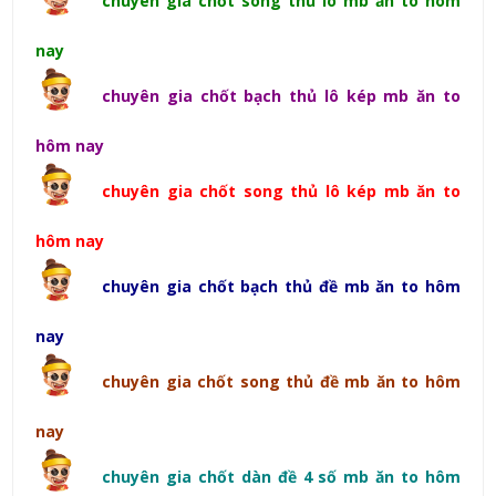
chuyên gia chốt song thủ lô mb ăn to hôm
nay
chuyên gia chốt bạch thủ lô kép mb ăn to
hôm nay
chuyên gia chốt song thủ lô kép mb ăn to
hôm nay
chuyên gia chốt bạch thủ đề mb ăn to hôm
nay
chuyên gia chốt song thủ đề mb ăn to hôm
nay
chuyên gia chốt dàn đề 4 số mb ăn to hôm