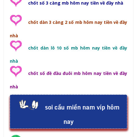
chốt số 3 càng mb hôm nay tiền về đầy nhà
chốt dàn 3 càng 2 số mb hôm nay tiền về đầy
nhà
chốt dàn lô 10 số mb hôm nay tiền về đầy
nhà
chốt số đề đầu đuôi mb hôm nay tiền về đầy
nhà
soi cầu miền nam víp hôm
nay