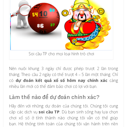
Soi cầu TP cho mọi loại hình trò chơi
Nên nuôi khung 3 ngày chỉ được phép trượt 2 lần trong
tháng. Theo cầu 2 ngày có thể trượt 4 – 5 lần một tháng. Chỉ
có
dự đoán kết quả xổ số hôm nay chính xác
càng
nhiều lần mới có thể đảm bảo chơi có lợi với bạn.
Làm thế nào để dự đoán chính xác?
Hãy đến với những dự đoán của chúng tôi. Chúng tôi cung
cấp các dịch vụ
soi cầu TP
. Dù bạn sinh sống hay lựa chọn
chơi xổ số ở tỉnh thành nào chúng tôi vẫn có thể giúp
bạn. Hệ thống tính toán của chúng tôi vận hành trên nền