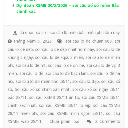
Dự đoán XSMB 20/2/2026 – soi cầu xổ số miền Bắc
chính xác
du doan xo so - soi cầu lô miền bắc miễn phí hôm nay
Tháng Năm 6, 2026
soi cau lo de chuan 668
,
soi
cau lo de dep
,
soi cau lo de dep nhat hom nay
,
soi cau lo de
khung 3 ngay
,
soi cau lo de kqxs 3 mien
,
soi cau lo de mien
phi
,
soi cau lo de mt
,
soi cau lo de online
,
soi cau lo de vip 3
mien
,
soi cầu lô đề
,
soi cầu lô đề bạch kim
,
soi cầu lô đề hà
nội
,
soi cầu lô đề miền bắc 28/11
,
soi cầu lô đẹp
,
soi cầu xổ
số
,
Soi cầu xổ số chính xác nhất
,
soi cầu xổ số ngày 28/11
bắc 28/11
,
soi cau XSMB 28/11 an to
,
soi cau XSMB 28/11
chinh xac nhat
,
soi cau XSMB 28/11 lo vip
,
soi cau XSMB
28/11 mien phi
,
soi cau XSMB minh ngoc 28/11
,
soi cau
XSMB wap 28/11
Chưa phân loại
2 Comments