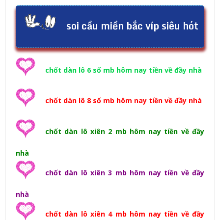
soi cầu miền bắc víp siêu hót
chốt dàn lô 6 số mb hôm nay tiền về đầy nhà
chốt dàn lô 8 số mb hôm nay tiền về đầy nhà
chốt dàn lô xiên 2 mb hôm nay tiền về đầy
nhà
chốt dàn lô xiên 3 mb hôm nay tiền về đầy
nhà
chốt dàn lô xiên 4 mb hôm nay tiền về đầy