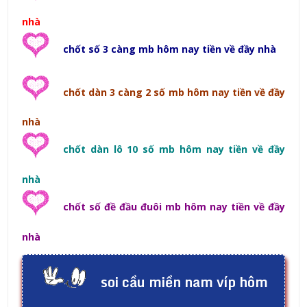
nhà
chốt số 3 càng mb hôm nay tiền về đầy nhà
chốt dàn 3 càng 2 số mb hôm nay tiền về đầy
nhà
chốt dàn lô 10 số mb hôm nay tiền về đầy
nhà
chốt số đề đầu đuôi mb hôm nay tiền về đầy
nhà
soi cầu miền nam víp hôm