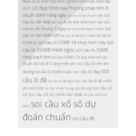
đoán xổ số miền bắc
Kinh nghiệm chơi lô de miền Bắc
Lô đẹp hôm nay
Phương pháp tính lô
2021
chuẩn đánh hàng ngày
soi
soi cau lo de chuan 668
cau lo de dep
soi
soi cau lo de dep nhat hom nay
soi
cau lo de khung 3 ngay
soi cau lo de kqxs 3 mien
cau lo de mien phi
soi cau lo
soi cau lo de vip 3 mien
soi
soi cau lo XSMB 16 nhay hom nay
XSMB 3s
cau lo XSMB minh ngoc
soi cau lo XSMB
rong bach kim
soi cau XSMB 1 lo duy nhat
soi cầu
soi cầu lô mn âm
chuẩn
Soi cầu lô 3 càng miễn phí
soi
dương
soi cầu lô đẹp
soi cầu lô XSMB chuẩn.
cầu lô đề
soi cầu lô đề miễn
soi cầu lô đề bạch kim
soi cầu xổ
phí miền bắc
soi cầu vip
soi cầu miền Trung
số
Soi cầu xổ số chính xác nhất
soi cầu xổ số dự
soi cầu xổ số dự
đoán
đoán chuẩn
soi cầu đề