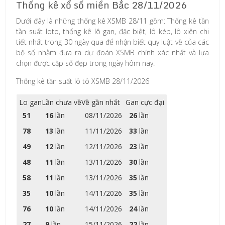
Thống kê xổ số miền Bắc 28/11/2026
Dưới đây là những thống kê XSMB 28/11 gồm: Thống kê tần
tần suất loto, thống kê lô gan, đặc biệt, lô kép, lô xiên chi
tiết nhất trong 30 ngày qua để nhận biết quy luật về của các
bộ số nhằm đưa ra dự đoán XSMB chính xác nhất và lựa
chọn được cặp số đẹp trong ngày hôm nay.
Thống kê tần suất lô tô XSMB 28/11/2026
Lo gan
Lần chưa về
Về gần nhất
Gan cực đại
51
16
lần
08/11/2026
26
lần
78
13
lần
11/11/2026
33
lần
49
12
lần
12/11/2026
23
lần
48
11
lần
13/11/2026
30
lần
58
11
lần
13/11/2026
35
lần
35
10
lần
14/11/2026
35
lần
76
10
lần
14/11/2026
24
lần
27
9
lần
15/11/2026
22
lần