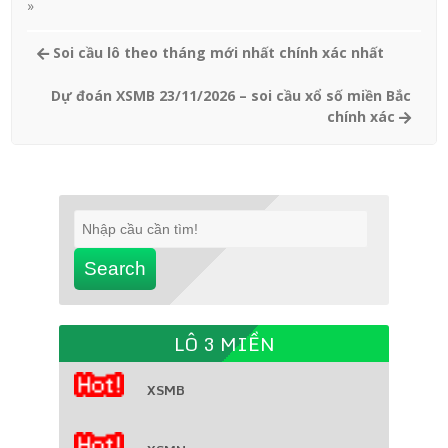
»
Soi cầu lô theo tháng mới nhất chính xác nhất
Dự đoán XSMB 23/11/2026 – soi cầu xổ số miền Bắc
chính xác
Search
LÔ 3 MIỀN
XSMB