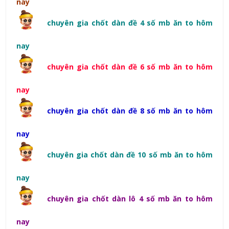
nay
chuyên gia chốt dàn đề 4 số mb ăn to hôm
nay
chuyên gia chốt dàn đề 6 số mb ăn to hôm
nay
chuyên gia chốt dàn đề 8 số mb ăn to hôm
nay
chuyên gia chốt dàn đề 10 số mb ăn to hôm
nay
chuyên gia chốt dàn lô 4 số mb ăn to hôm
nay