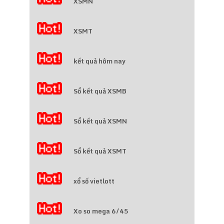
XSMN
XSMT
kết quả hôm nay
Sổ kết quả XSMB
Sổ kết quả XSMN
Sổ kết quả XSMT
xổ số vietlott
Xo so mega 6/45