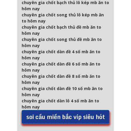
chuyên gia chốt bạch thủ lô kép mb ăn to
hôm nay
chuyên gia chốt song thủ lô kép mb ăn
to hôm nay
chuyên gia chốt bạch thủ đề mb ăn to
hôm nay
chuyên gia chốt song thủ đề mb ăn to
hôm nay
chuyên gia chốt dàn đề 4 số mb ăn to
hôm nay
chuyên gia chốt dàn đề 6 số mb ăn to
hôm nay
chuyên gia chốt dàn đề 8 số mb ăn to
hôm nay
chuyên gia chốt dàn đề 10 số mb ăn to
hôm nay
chuyên gia chốt dàn lô 4 số mb ăn to
hôm nay
soi cầu miền bắc víp siêu hót