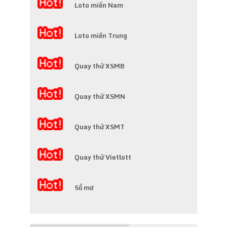
Loto miền Nam
Loto miền Trung
Quay thử XSMB
Quay thử XSMN
Quay thử XSMT
Quay thử Vietlott
Sổ mơ