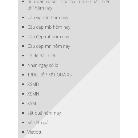
du doan xo so – soi cầu lô miền bắc miễn
phí hôm nay
Cầu vip mb hôm nay
Cầu đẹp mb hôm nay
Cầu đẹp mt hôm nay
Cầu đẹp mn hôm nay
Lô đề đặc biệt
Nhận ngay số lô
TRỰC TIẾP KẾT QUẢ XS
XSMB
XSMN
XSMT
kết quả hôm nay
Sổ kết quả
Vietlott