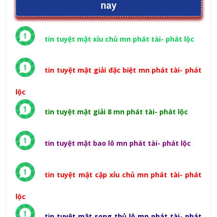
nay
tin tuyệt mật xỉu chủ mn phát tài- phát lộc
tin tuyệt mật giải đặc biệt mn phát tài- phát
lộc
tin tuyệt mật giải 8 mn phát tài- phát lộc
tin tuyệt mật bao lô mn phát tài- phát lộc
tin tuyệt mật cặp xỉu chủ mn phát tài- phát
lộc
tin tuyệt mật song thủ lô mn phát tài- phát