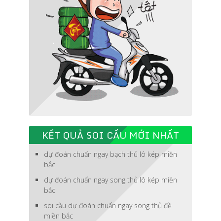
KẾT QUẢ SOI CẦU MỚI NHẤT
dự đoán chuẩn ngay bạch thủ lô kép miền
bắc
dự đoán chuẩn ngay song thủ lô kép miền
bắc
soi cầu dự đoán chuẩn ngay song thủ đề
miền bắc