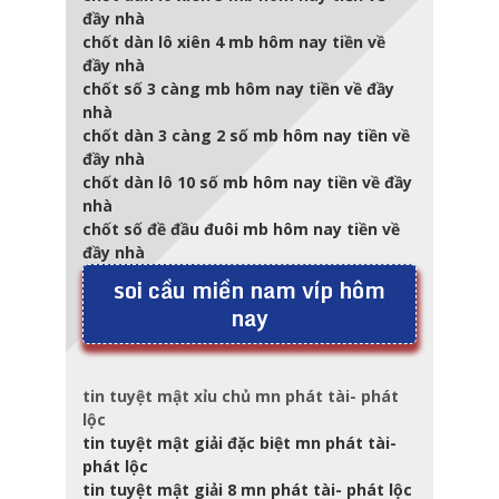
đầy nhà
chốt dàn lô xiên 4 mb hôm nay tiền về
đầy nhà
chốt số 3 càng mb hôm nay tiền về đầy
nhà
chốt dàn 3 càng 2 số mb hôm nay tiền về
đầy nhà
chốt dàn lô 10 số mb hôm nay tiền về đầy
nhà
chốt số đề đầu đuôi mb hôm nay tiền về
đầy nhà
soi cầu miền nam víp hôm
nay
tin tuyệt mật xỉu chủ mn phát tài- phát
lộc
tin tuyệt mật giải đặc biệt mn phát tài-
phát lộc
tin tuyệt mật giải 8 mn phát tài- phát lộc