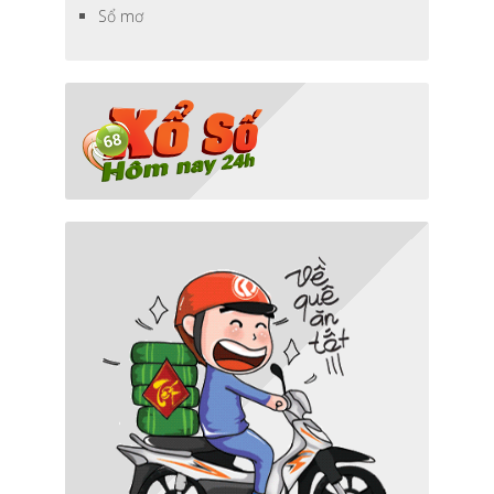
Sổ mơ