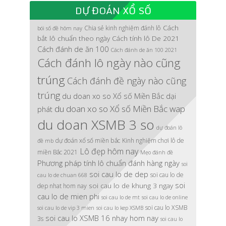
DỰ ĐOÁN XỔ SỐ
Cách
Chia sẻ kinh nghiệm đánh lô
bói số đề hôm nay
bắt lô chuẩn theo ngày
Cách tính lô De 2021
Cách đánh de ăn 100
Cách đánh de ăn 100 2021
Cách đánh lô ngày nào cũng
trúng
Cách đánh đề ngày nào cũng
trúng
du doan xo so Xổ số Miền Bắc dại
du doan xo so Xổ số Miền Bắc wap
phát
du doan XSMB 3 so
dự đoán lô
dự đoán xổ số miền bắc
Kinh nghiệm chơi lô de
đề mb
Lô đẹp hôm nay
miền Bắc 2021
Mẹo đánh đề
Phương pháp tính lô chuẩn đánh hàng ngày
soi
soi cau lo de dep
soi cau lo de
cau lo de chuan 668
soi
soi cau lo de khung 3 ngay
dep nhat hom nay
cau lo de mien phi
soi cau lo de mt
soi cau lo de online
soi cau lo XSMB
soi cau lo de vip 3 mien
soi cau lo kep XSMB
soi cau lo XSMB 16 nhay hom nay
3s
soi cau lo