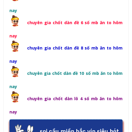
nay
chuyên gia chốt dàn đề 6 số mb ăn to hôm
nay
chuyên gia chốt dàn đề 8 số mb ăn to hôm
nay
chuyên gia chốt dàn đề 10 số mb ăn to hôm
nay
chuyên gia chốt dàn lô 4 số mb ăn to hôm
nay
soi cầu miền bắc víp siêu hót