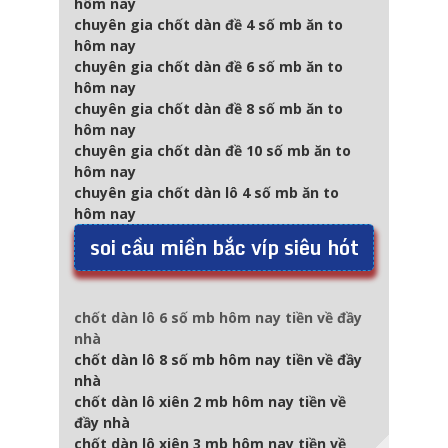
hôm nay
chuyên gia chốt dàn đề 4 số mb ăn to
hôm nay
chuyên gia chốt dàn đề 6 số mb ăn to
hôm nay
chuyên gia chốt dàn đề 8 số mb ăn to
hôm nay
chuyên gia chốt dàn đề 10 số mb ăn to
hôm nay
chuyên gia chốt dàn lô 4 số mb ăn to
hôm nay
soi cầu miền bắc víp siêu hót
chốt dàn lô 6 số mb hôm nay tiền về đầy
nhà
chốt dàn lô 8 số mb hôm nay tiền về đầy
nhà
chốt dàn lô xiên 2 mb hôm nay tiền về
đầy nhà
chốt dàn lô xiên 3 mb hôm nay tiền về