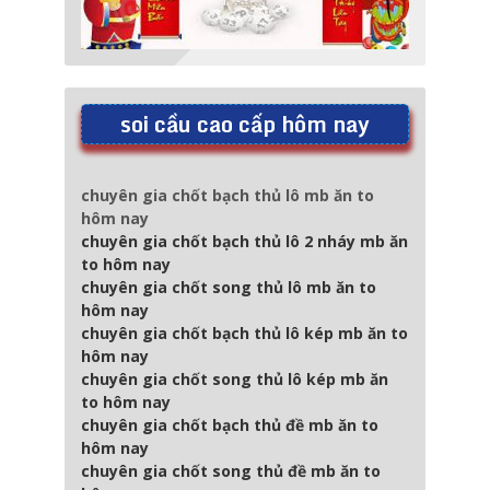
soi cầu cao cấp hôm nay
chuyên gia chốt bạch thủ lô mb ăn to
hôm nay
chuyên gia chốt bạch thủ lô 2 nháy mb ăn
to hôm nay
chuyên gia chốt song thủ lô mb ăn to
hôm nay
chuyên gia chốt bạch thủ lô kép mb ăn to
hôm nay
chuyên gia chốt song thủ lô kép mb ăn
to hôm nay
chuyên gia chốt bạch thủ đề mb ăn to
hôm nay
chuyên gia chốt song thủ đề mb ăn to