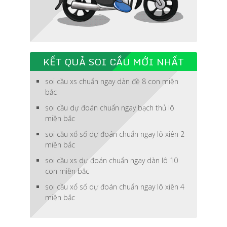
KẾT QUẢ SOI CẦU MỚI NHẤT
soi cầu xs chuẩn ngay dàn đề 8 con miền
bắc
soi cầu dự đoán chuẩn ngay bạch thủ lô
miền bắc
soi cầu xổ số dự đoán chuẩn ngay lô xiên 2
miền bắc
soi cầu xs dự đoán chuẩn ngay dàn lô 10
con miền bắc
soi cầu xổ số dự đoán chuẩn ngay lô xiên 4
miền bắc