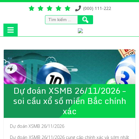
(000) 111-222
Tìm
kiếm
cho:
Dự đoán XSMB 26/11/2026 –
soi cầu xổ số miền Bắc chính
xác
Dự đoán XSMB 26/11/2026
Dự đoán XSMB 26/11/2026 cung cấp chính xác và sớm nhất