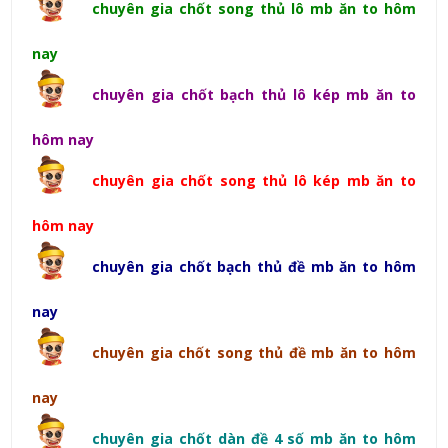
chuyên gia chốt song thủ lô mb ăn to hôm
nay
chuyên gia chốt bạch thủ lô kép mb ăn to
hôm nay
chuyên gia chốt song thủ lô kép mb ăn to
hôm nay
chuyên gia chốt bạch thủ đề mb ăn to hôm
nay
chuyên gia chốt song thủ đề mb ăn to hôm
nay
chuyên gia chốt dàn đề 4 số mb ăn to hôm