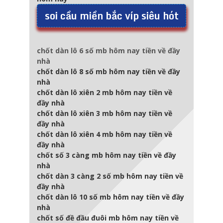
soi cầu miền bắc víp siêu hót
chốt dàn lô 6 số mb hôm nay tiền về đầy
nhà
chốt dàn lô 8 số mb hôm nay tiền về đầy
nhà
chốt dàn lô xiên 2 mb hôm nay tiền về
đầy nhà
chốt dàn lô xiên 3 mb hôm nay tiền về
đầy nhà
chốt dàn lô xiên 4 mb hôm nay tiền về
đầy nhà
chốt số 3 càng mb hôm nay tiền về đầy
nhà
chốt dàn 3 càng 2 số mb hôm nay tiền về
đầy nhà
chốt dàn lô 10 số mb hôm nay tiền về đầy
nhà
chốt số đề đầu đuôi mb hôm nay tiền về