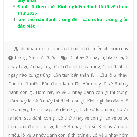
duy nhất
Đánh lô theo thứ: Kinh nghiệm đánh lô tô về theo
thứ 2026
làm thế nào đánh trúng đề – cách chơi trúng giải
đặc biệt
du doan xo so - soi cầu lô miền bắc miễn phí hôm nay
Tháng Năm 7, 2026
1 nháy 2 nháy nghĩa là gì
,
3
nháy la gì
,
7 nháy la gì
,
Cách đánh lô hay trúng
,
Cách đánh lô
ngày nào cũng trúng
,
Cần tiền bán thân full
,
Cầu lô 3 nháy
,
Dàn lô tô miền Bắc đánh là có lãi
,
Hôm nay lô về 3 nháy
đánh con gì
,
Hôm nay lô về 3 nháy đánh con gì thì trúng
,
Hôm nay lô về 3 nháy thì đánh con gì
,
Kinh nghiệm đánh lô
theo ngày
,
Làm nháy
,
Lếu lều la gì
,
Lịch sử lô 5 nháy
,
Lô 77
ra hôm sau đánh con gì
,
Lô thứ 7 hay về con gì
,
Lô về 08 80
hôm sau đánh con gì
,
lô về 3 nháy
,
Lô về 3 nháy ăn bao
nhiêu
,
lô về 3 nháy đánh con gì thì trúng?
,
Lô về 3 nháy hôm