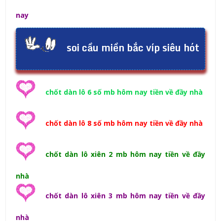
nay
soi cầu miền bắc víp siêu hót
chốt dàn lô 6 số mb hôm nay tiền về đầy nhà
chốt dàn lô 8 số mb hôm nay tiền về đầy nhà
chốt dàn lô xiên 2 mb hôm nay tiền về đầy
nhà
chốt dàn lô xiên 3 mb hôm nay tiền về đầy
nhà