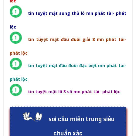
lộc
tin tuyệt mật song thủ lô mn phát tài- phát
lộc
tin tuyệt mật đầu đuôi giải 8 mn phát tài-
phát lộc
tin tuyệt mật đầu đuôi đặc biệt mn phát tài-
phát lộc
tin tuyệt mật lô 3 số mn phát tài- phát lộc
soi cầu miền trung siêu
chuẩn xác