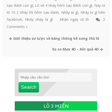
sau đánh con gì
,
Lô về 4 nháy hôm sau đánh con gì
,
Nay ra
lô 10 2 nháy thì hôm sau đánh
,
Nhây là gì
,
Nháy la gì trên
facebook
,
Nháy nháy la gì
Nhận ngay số lô
2
Comments »
Giới thiệu sơ lược về bảng thống kê song thủ lô
Xo so Max 4D – Kết quả 4D
Search
LÔ 3 MIỀN