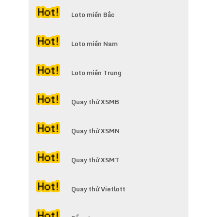
Loto miền Bắc
Loto miền Nam
Loto miền Trung
Quay thử XSMB
Quay thử XSMN
Quay thử XSMT
Quay thử Vietlott