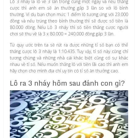
Lô 3 nháy là lô về 3 lần trong cùng một ngày và nếu thắng
cược thì anh em sẽ ăn thưởng gấp 3 lần so với lô bình
thường. Ví dụ bạn chọn mức 1 điểm lô tương ứng với 23.000
đồng và nếu trúng theo bình thường thì sẽ được số tiền là
80.000 đồng. Nếu Lô 3 nháy thì số tiền thắng cược người
chơi sẽ thu về là 3 x 80.000 = 240.000 đồng gấp 3 lần.
Từ quy ước trên ta sẽ rút ra được những tỉ số bạn có thể
thắng cược lô 3 nháy là 1:10.435. Tuy vậy, tỉ số này cũng chỉ
tương chừng và những nhà cái khác biệt cũng có sự khác
nhau về tỉ số. Nếu muốn thắng lô với tiền lãi cao thì anh em
hãy chọn cho mình địa chỉ uy tín có tỉ số ăn thưởng cao.
Lô ra 3 nháy hôm sau đánh con gì?