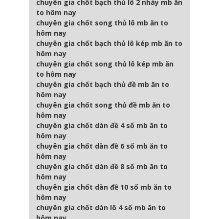
chuyên gia chốt bạch thủ lô 2 nháy mb ăn
to hôm nay
chuyên gia chốt song thủ lô mb ăn to
hôm nay
chuyên gia chốt bạch thủ lô kép mb ăn to
hôm nay
chuyên gia chốt song thủ lô kép mb ăn
to hôm nay
chuyên gia chốt bạch thủ đề mb ăn to
hôm nay
chuyên gia chốt song thủ đề mb ăn to
hôm nay
chuyên gia chốt dàn đề 4 số mb ăn to
hôm nay
chuyên gia chốt dàn đề 6 số mb ăn to
hôm nay
chuyên gia chốt dàn đề 8 số mb ăn to
hôm nay
chuyên gia chốt dàn đề 10 số mb ăn to
hôm nay
chuyên gia chốt dàn lô 4 số mb ăn to
hôm nay