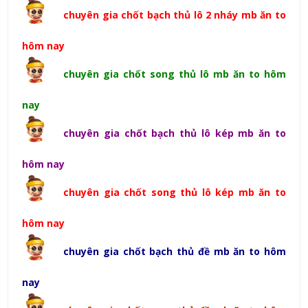
chuyên gia chốt bạch thủ lô 2 nháy mb ăn to
hôm nay
chuyên gia chốt song thủ lô mb ăn to hôm
nay
chuyên gia chốt bạch thủ lô kép mb ăn to
hôm nay
chuyên gia chốt song thủ lô kép mb ăn to
hôm nay
chuyên gia chốt bạch thủ đề mb ăn to hôm
nay