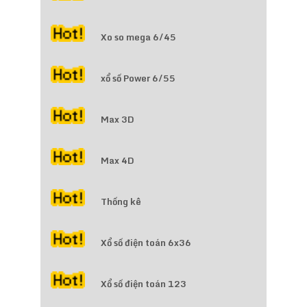
Xo so mega 6/45
xổ số Power 6/55
Max 3D
Max 4D
Thống kê
Xổ số điện toán 6x36
Xổ số điện toán 123