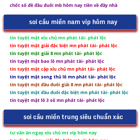
chốt số đề đầu đuôi mb hôm nay tiền về đầy nhà
soi cầu miền nam víp hôm nay
tin tuyệt mật xỉu chủ mn phát tài- phát lộc
tin tuyệt mật giải đặc biệt mn phát tài- phát lộc
tin tuyệt mật giải 8 mn phát tài- phát lộc
tin tuyệt mật bao lô mn phát tài- phát lộc
tin tuyệt mật cặp xỉu chủ mn phát tài- phát lộc
tin tuyệt mật song thủ lô mn phát tài- phát lộc
tin tuyệt mật đầu đuôi giải 8 mn phát tài- phát lộc
tin tuyệt mật đầu đuôi đặc biệt mn phát tài- phát lộc
tin tuyệt mật lô 3 số mn phát tài- phát lộc
soi cầu miền trung siêu chuẩn xác
tư vấn ăn ngay xỉu chủ mt víp hôm nay