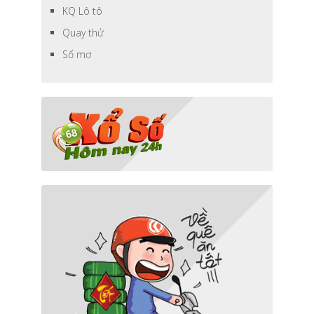
KQ Lô tô
Quay thử
Sổ mơ