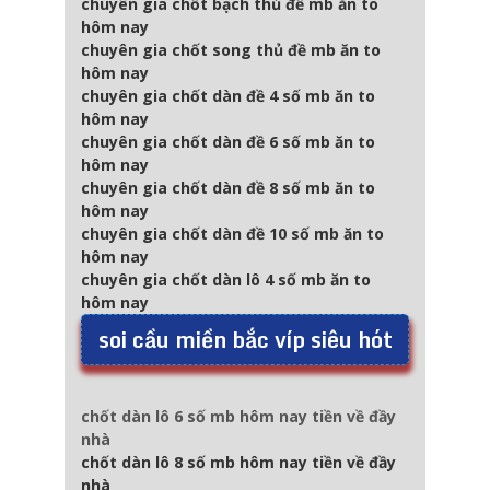
chuyên gia chốt bạch thủ đề mb ăn to
hôm nay
chuyên gia chốt song thủ đề mb ăn to
hôm nay
chuyên gia chốt dàn đề 4 số mb ăn to
hôm nay
chuyên gia chốt dàn đề 6 số mb ăn to
hôm nay
chuyên gia chốt dàn đề 8 số mb ăn to
hôm nay
chuyên gia chốt dàn đề 10 số mb ăn to
hôm nay
chuyên gia chốt dàn lô 4 số mb ăn to
hôm nay
soi cầu miền bắc víp siêu hót
chốt dàn lô 6 số mb hôm nay tiền về đầy
nhà
chốt dàn lô 8 số mb hôm nay tiền về đầy
nhà