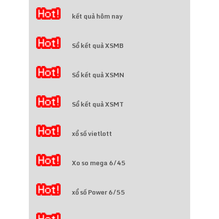
kết quả hôm nay
Sổ kết quả XSMB
Sổ kết quả XSMN
Sổ kết quả XSMT
xổ số vietlott
Xo so mega 6/45
xổ số Power 6/55