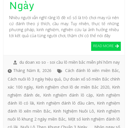
Ngày
Nhiều người vẫn nghĩ rằng lô đề xổ số là trò chơi may rủi nên
cứ đánh theo ý thích, cầu may. Tuy nhiên, thực tế những
phương pháp, kinh nghiệm, nghiên cứu lại ảnh hưởng nhiều
tới kết quả của từng người chơi, thậm chí có thể nói đây
READ MORE
du doan xo so - soi cầu lô miền bắc miễn phí hôm nay
Tháng Năm 8, 2026
Cách đánh lô xiên miền Bắc
,
Cách nuôi lô 3 ngày hiệu quả
,
Dự đoán xổ số miền Bắc chính
xác 100 ngày
,
Kinh nghiệm chơi lô de miền Bắc 2020
,
Kinh
nghiệm đánh de
,
Kinh nghiệm đánh lô cặp
,
Kinh nghiệm
đánh lô có lãi
,
Kinh nghiệm đánh lô đầu câm
,
Kinh nghiệm
đánh lô xiên miền Bắc
,
Kinh Nghiệm Nuôi Lô
,
Kinh nghiệm
nuôi lô khung 2 ngày miền Bắc
,
Một số kinh nghiệm đánh lô
có lãi
,
Nuôi Lô Theo Khung Chuẩn 3 Ngày
Nhận ngay số