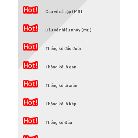
Cầu về cả cặp (MB)
Cầu về nhiều nháy (MB)
Thống kê đầu đuôi
Thống kê lô gan
Thống kê lô xiên
Thống kê lô kép
Thống kê Đầu