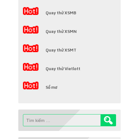
Quay thử XSMB
Quay thử XSMN
Quay thử XSMT
Quay thử Vietlott
Sổ mơ
Tìm
kiếm
cho: