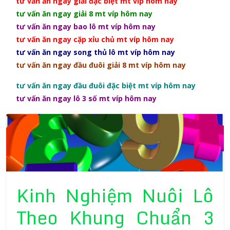
tư vấn ăn ngay giải đặc biệt mt víp hôm nay
tư vấn ăn ngay giải 8 mt víp hôm nay
tư vấn ăn ngay bao lô mt víp hôm nay
tư vấn ăn ngay cặp xỉu chủ mt víp hôm nay
tư vấn ăn ngay song thủ lô mt víp hôm nay
tư vấn ăn ngay đầu đuôi giải 8 mt víp hôm nay
tư vấn ăn ngay đầu đuôi đặc biệt mt víp hôm nay
tư vấn ăn ngay lô 3 số mt víp hôm nay
Kinh Nghiệm Nuôi Lô
Theo Khung Chuẩn 3