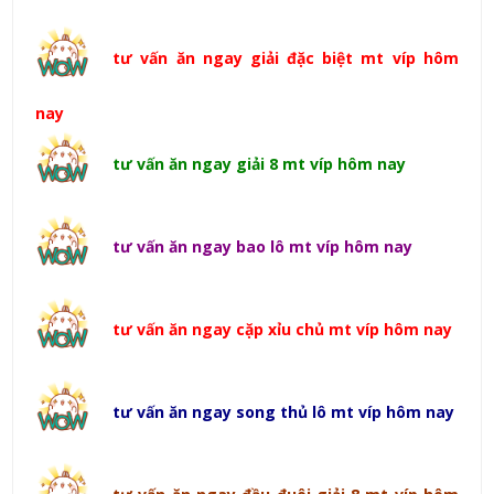
tư vấn ăn ngay giải đặc biệt mt víp hôm
nay
tư vấn ăn ngay giải 8 mt víp hôm nay
tư vấn ăn ngay bao lô mt víp hôm nay
tư vấn ăn ngay cặp xỉu chủ mt víp hôm nay
tư vấn ăn ngay song thủ lô mt víp hôm nay