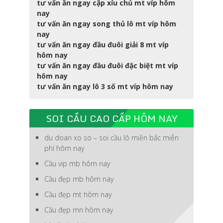
tư vấn ăn ngay cặp xỉu chủ mt víp hôm
nay
tư vấn ăn ngay song thủ lô mt víp hôm
nay
tư vấn ăn ngay đầu đuôi giải 8 mt víp
hôm nay
tư vấn ăn ngay đầu đuôi đặc biệt mt víp
hôm nay
tư vấn ăn ngay lô 3 số mt víp hôm nay
SOI CẦU CAO CẤP HÔM NAY
du doan xo so – soi cầu lô miền bắc miễn
phí hôm nay
Cầu vip mb hôm nay
Cầu đẹp mb hôm nay
Cầu đẹp mt hôm nay
Cầu đẹp mn hôm nay