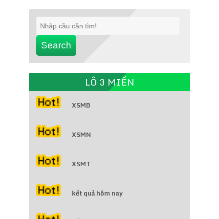
Search
LÔ 3 MIỀN
XSMB
XSMN
XSMT
kết quả hôm nay