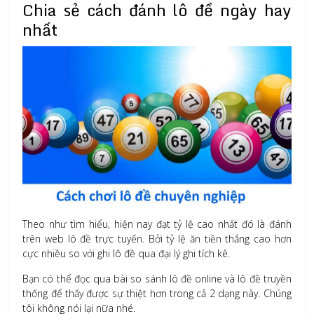
Chia sẻ cách đánh lô đề ngày hay
nhất
Theo như tìm hiểu, hiện nay đạt tỷ lệ cao nhất đó là đánh
trên web lô đề trực tuyến. Bởi tỷ lệ ăn tiền thắng cao hơn
cực nhiều so với ghi lô đề qua đại lý ghi tích kê.
Bạn có thể đọc qua bài so sánh lô đề online và lô đề truyền
thống để thấy được sự thiệt hơn trong cả 2 dạng này. Chúng
tôi không nói lại nữa nhé.