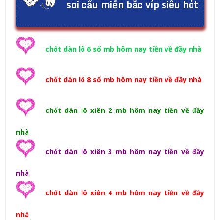
soi cầu miền bắc víp siêu hót
chốt dàn lô 6 số mb hôm nay tiền về đầy nhà
chốt dàn lô 8 số mb hôm nay tiền về đầy nhà
chốt dàn lô xiên 2 mb hôm nay tiền về đầy
nhà
chốt dàn lô xiên 3 mb hôm nay tiền về đầy
nhà
chốt dàn lô xiên 4 mb hôm nay tiền về đầy
nhà