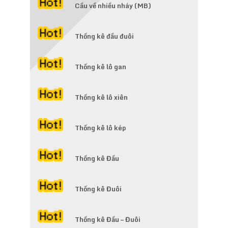
Cầu về nhiều nháy (MB)
Thống kê đầu đuôi
Thống kê lô gan
Thống kê lô xiên
Thống kê lô kép
Thống kê Đầu
Thống kê Đuôi
Thống kê Đầu – Đuôi