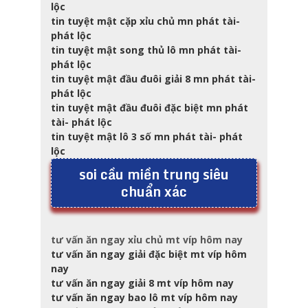
lộc
tin tuyệt mật cặp xỉu chủ mn phát tài-
phát lộc
tin tuyệt mật song thủ lô mn phát tài-
phát lộc
tin tuyệt mật đầu đuôi giải 8 mn phát tài-
phát lộc
tin tuyệt mật đầu đuôi đặc biệt mn phát
tài- phát lộc
tin tuyệt mật lô 3 số mn phát tài- phát
lộc
soi cầu miền trung siêu
chuẩn xác
tư vấn ăn ngay xỉu chủ mt víp hôm nay
tư vấn ăn ngay giải đặc biệt mt víp hôm
nay
tư vấn ăn ngay giải 8 mt víp hôm nay
tư vấn ăn ngay bao lô mt víp hôm nay