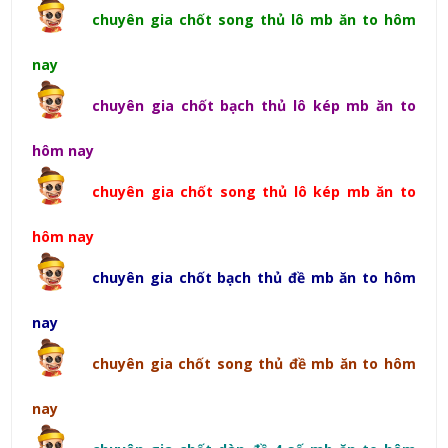
chuyên gia chốt song thủ lô mb ăn to hôm
nay
chuyên gia chốt bạch thủ lô kép mb ăn to
hôm nay
chuyên gia chốt song thủ lô kép mb ăn to
hôm nay
chuyên gia chốt bạch thủ đề mb ăn to hôm
nay
chuyên gia chốt song thủ đề mb ăn to hôm
nay