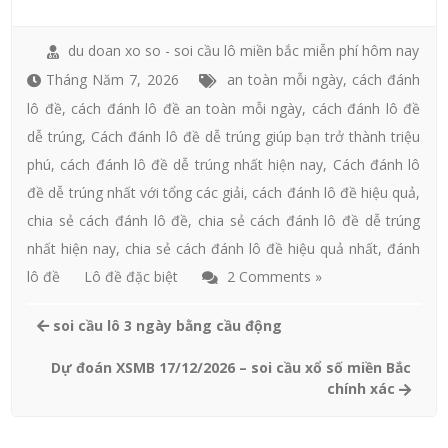
du doan xo so - soi cầu lô miền bắc miễn phí hôm nay
Tháng Năm 7, 2026
an toàn mỗi ngày
,
cách đánh
lô đề
,
cách đánh lô đề an toàn mỗi ngày
,
cách đánh lô đề
dễ trúng
,
Cách đánh lô đề dễ trúng giúp bạn trở thành triệu
phú
,
cách đánh lô đề dễ trúng nhất hiện nay
,
Cách đánh lô
đề dễ trúng nhất với tổng các giải
,
cách đánh lô đề hiệu quả
,
chia sẻ cách đánh lô đề
,
chia sẻ cách đánh lô đề dễ trúng
nhất hiện nay
,
chia sẻ cách đánh lô đề hiệu quả nhất
,
đánh
lô đề
Lô đề đặc biệt
2 Comments »
soi cầu lô 3 ngày bằng cầu động
Dự đoán XSMB 17/12/2026 – soi cầu xổ số miền Bắc
chính xác