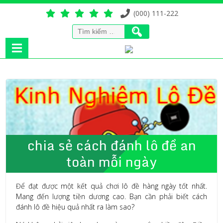
(000) 111-222
Tìm
kiếm
cho:
chia sẻ cách đánh lô đề an
toàn mỗi ngày
Để đạt được một kết quả chơi lô đề hàng ngày tốt nhất.
Mang đến lượng tiền dương cao. Bạn cần phải biết cách
đánh lô đề hiệu quả nhất ra làm sao?