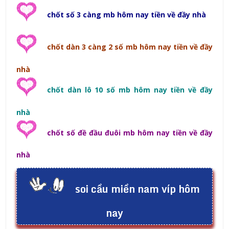
chốt số 3 càng mb hôm nay tiền về đầy nhà
chốt dàn 3 càng 2 số mb hôm nay tiền về đầy
nhà
chốt dàn lô 10 số mb hôm nay tiền về đầy
nhà
chốt số đề đầu đuôi mb hôm nay tiền về đầy
nhà
soi cầu miền nam víp hôm
nay