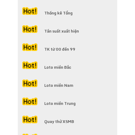
Thống kê Tổng
Tần suất xuất hiện
TK từ 00 đến 99
Loto miền Bắc
Loto miền Nam
Loto miền Trung
Quay thử XSMB