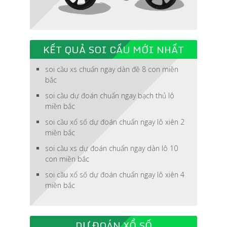
KẾT QUẢ SOI CẦU MỚI NHẤT
soi cầu xs chuẩn ngay dàn đề 8 con miền
bắc
soi cầu dự đoán chuẩn ngay bạch thủ lô
miền bắc
soi cầu xổ số dự đoán chuẩn ngay lô xiên 2
miền bắc
soi cầu xs dự đoán chuẩn ngay dàn lô 10
con miền bắc
soi cầu xổ số dự đoán chuẩn ngay lô xiên 4
miền bắc
DỰ ĐOÁN XỔ SỐ